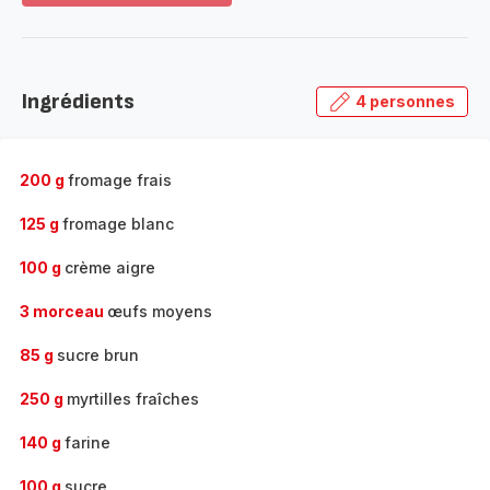
plus...
-
Découvrir
la
Ingrédients
4 personnes
gamme
complète
-
200 g
fromage frais
125 g
fromage blanc
100 g
crème aigre
3 morceau
œufs moyens
85 g
sucre brun
250 g
myrtilles fraîches
140 g
farine
100 g
sucre