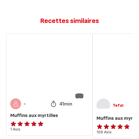
Recettes similaires
Muffins
Muffins
aux
aux
myrtilles
myrtilles
41min
-
Tefal
Muffins aux myrtilles
Muffins aux myrtil
Avis
1 Avis
ratings.4.9
109 Avis
5