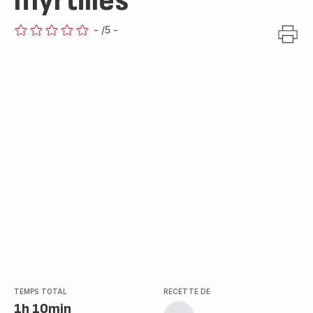
myrtilles
-
/5
-
ratings.0
TEMPS TOTAL
RECETTE DE
1h 10min