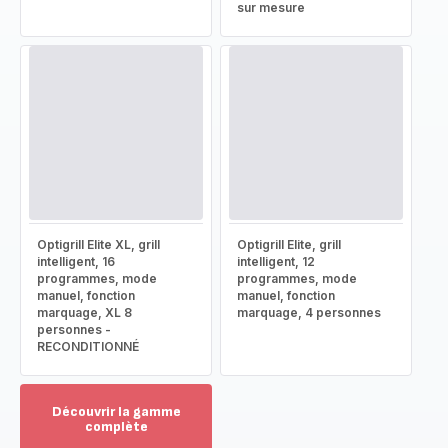
sur mesure
Optigrill Elite XL, grill
Optigrill Elite, grill
intelligent, 16
intelligent, 12
programmes, mode
programmes, mode
manuel, fonction
manuel, fonction
marquage, XL 8
marquage, 4 personnes
personnes -
RECONDITIONNÉ
Découvrir la gamme
complète
Voir