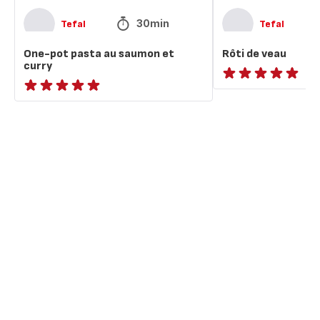
30min
Tefal
Tefal
One-pot pasta au saumon et
Rôti de veau
curry
ratings.NaN
ratings.NaN