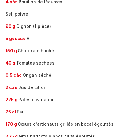
4 càs
Bouillon de légumes
Sel, poivre
90 g
Oignon (1 pièce)
5 gousse
Ail
150 g
Chou kale haché
40 g
Tomates séchées
0.5 càc
Origan séché
2 càs
Jus de citron
225 g
Pâtes cavatappi
75 cl
Eau
170 g
Cœurs d'artichauts grillés en bocal égouttés
265 g
Gros haricots blancs cuits égouttés