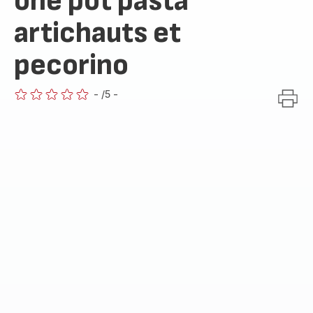
one pot pasta
artichauts et
pecorino
-
/5
-
ratings.0