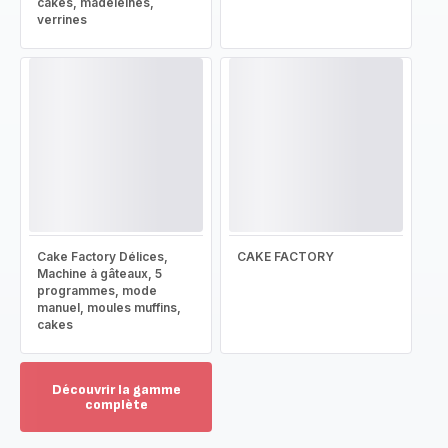
cakes, madeleines,
verrines
Cake Factory Délices,
CAKE FACTORY
Machine à gâteaux, 5
programmes, mode
manuel, moules muffins,
cakes
Découvrir la gamme
complète
Voir
plus...