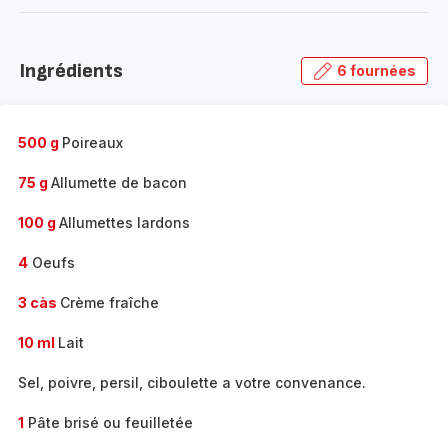
-
Découvrir
la
Ingrédients
6 fournées
gamme
complète
-
500 g
Poireaux
75 g
Allumette de bacon
100 g
Allumettes lardons
4
Oeufs
3 càs
Crème fraîche
10 ml
Lait
Sel, poivre, persil, ciboulette a votre convenance.
1
Pâte brisé ou feuilletée