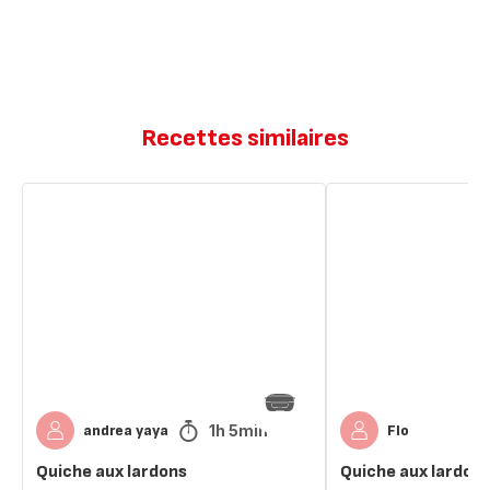
Recettes similaires
Quiche
Quiche
aux
aux
lardons
lardons
1h 5min
andrea yaya
Flo
Quiche aux lardons
Quiche aux lardon