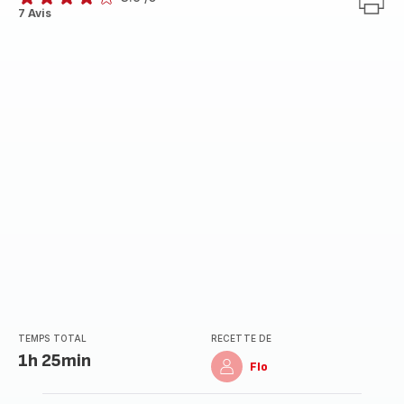
ratings.3.9
7 Avis
TEMPS TOTAL
RECETTE DE
1h 25min
Flo