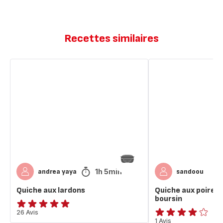
Recettes similaires
Quiche
Quiche
aux
aux
lardons
poireaux
lardons
boursin
1h 5min
andrea yaya
sandoou
Quiche aux lardons
Quiche aux poireau
boursin
Avis
26 Avis
Avis
1 Avis
5