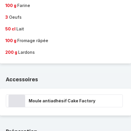
100 g
Farine
3
Oeufs
50 cl
Lait
100 g
Fromage râpée
200 g
Lardons
Accessoires
Moule antiadhésif Cake Factory