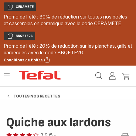
CERAMETE
Copier
Promo de l'été : 30% de réduction sur toutes nos poêles
et casseroles en céramique avec le code CERAMETE
BBQETE26
Copier
Promo de l'été : 20% de réduction sur les planchas, grills et
barbecues avec le code BBQETE26
Conditions de l'offre
Accueil
Ouvrir
Mon
Mon
Tefal
le
compte
panie
menu
TOUTES NOS RECETTES
Quiche aux lardons
3.9
/5
-