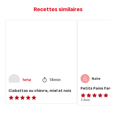
Recettes similaires
Ciabattas
Petits
au
Pains
chèvre,
Farcis
miel
et
noix
Nalie
14min
Tefal
Petits Pains Farcis
Ciabattas au chèvre, miel et noix
Avis
3 Avis
ratings.NaN
5
étoiles
(moyenne)