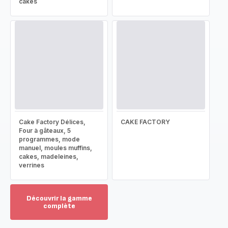
cakes
Cake Factory Délices,
CAKE FACTORY
Four à gâteaux, 5
programmes, mode
manuel, moules muffins,
cakes, madeleines,
verrines
Découvrir la gamme
complète
Voir
plus...