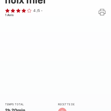
noix miel
4
/5
-
Avis
1 Avis
4
étoiles
(moyenne)
TEMPS TOTAL
RECETTE DE
2h 20min