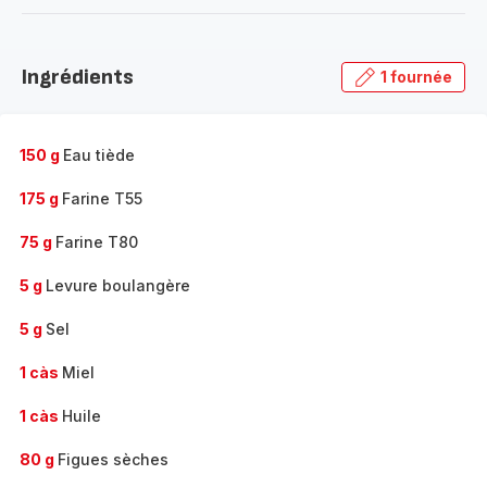
-
Découvrir
la
Ingrédients
1 fournée
gamme
complète
-
150 g
Eau tiède
175 g
Farine T55
75 g
Farine T80
5 g
Levure boulangère
5 g
Sel
1 càs
Miel
1 càs
Huile
80 g
Figues sèches