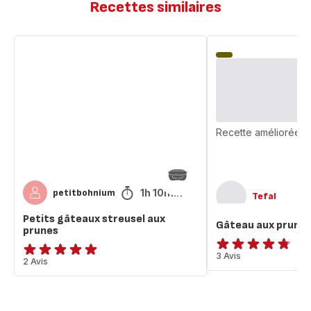
Recettes similaires
Petits
Gâteau
gâteaux
aux
streusel
prunes
aux
prunes
Recette améliorée
1h 10min
petitbohnium
Tefal
Petits gâteaux streusel aux
Gâteau aux prune
prunes
ratings.4.7
3 Avis
Avis
2 Avis
5
étoiles
(moyenne)