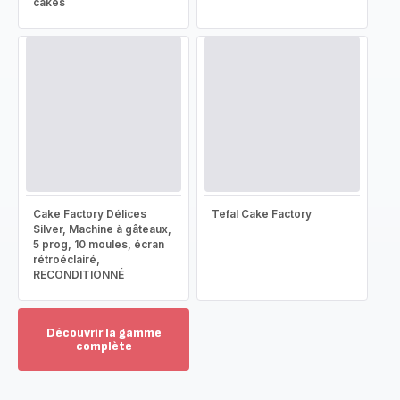
cakes
Cake Factory Délices
Tefal Cake Factory
Silver, Machine à gâteaux,
5 prog, 10 moules, écran
rétroéclairé,
RECONDITIONNÉ
Découvrir la gamme
complète
Voir
plus...
-