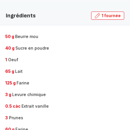
Découvrir
la
Ingrédients
1 fournée
gamme
complète
-
50 g
Beurre mou
40 g
Sucre en poudre
1
Oeuf
65 g
Lait
125 g
Farine
3 g
Levure chimique
0.5 càc
Extrait vanille
3
Prunes
60 g
Farine