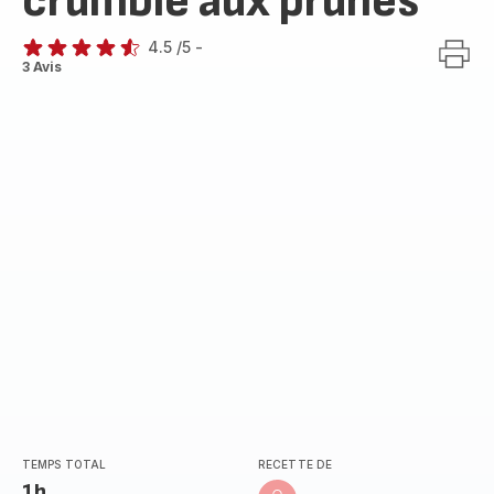
crumble aux prunes
4.5
/5
-
ratings.4.5
3 Avis
TEMPS TOTAL
RECETTE DE
1h