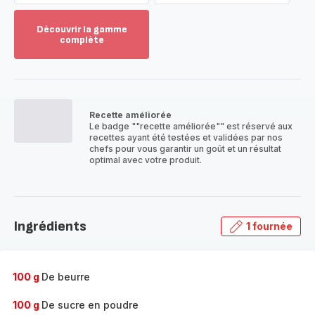
Découvrir la gamme
complète
Voir
plus...
-
Découvrir
la
Recette améliorée
gamme
Le badge ""recette améliorée"" est réservé aux
complète
recettes ayant été testées et validées par nos
-
chefs pour vous garantir un goût et un résultat
optimal avec votre produit.
Ingrédients
1 fournée
100 g
De beurre
100 g
De sucre en poudre