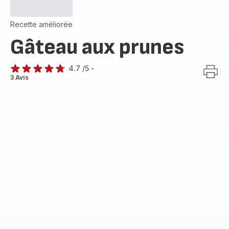
Recette améliorée
Gâteau aux prunes
4.7
/5
-
ratings.4.7
3 Avis