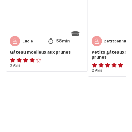
prunes
58min
Lucie
petitbohnium
Gâteau moelleux aux prunes
Petits gâteaux str
prunes
Avis
3 Avis
Avis
2 Avis
4
5
étoiles
étoiles
(moyenne)
(moyenne)