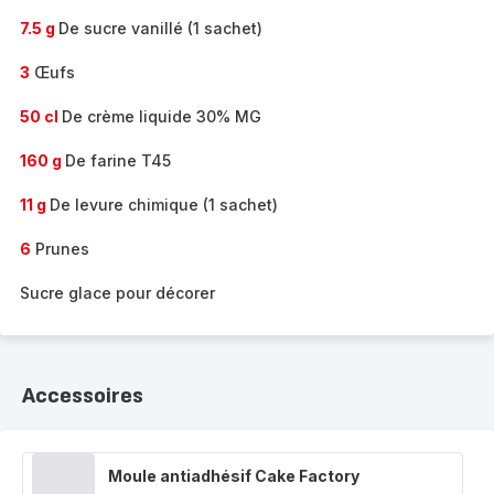
7.5 g
De sucre vanillé (1 sachet)
3
Œufs
50 cl
De crème liquide 30% MG
160 g
De farine T45
11 g
De levure chimique (1 sachet)
6
Prunes
Sucre glace pour décorer
Accessoires
Moule antiadhésif Cake Factory