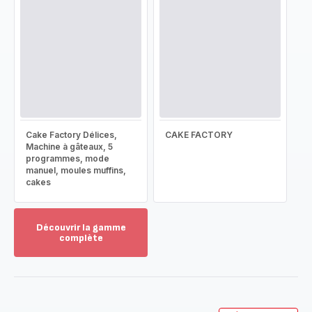
Cake Factory Délices,
CAKE FACTORY
Machine à gâteaux, 5
programmes, mode
manuel, moules muffins,
cakes
Découvrir la gamme
complète
Voir
plus...
-
Découvrir
la