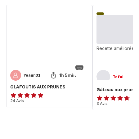
CLAFOUTIS
Gâteau
AUX
aux
PRUNES
prunes
Recette améliorée
1h 5min
Yoann31
Tefal
CLAFOUTIS AUX PRUNES
Gâteau aux prune
ratings.4.9
24 Avis
ratings.4.7
3 Avis