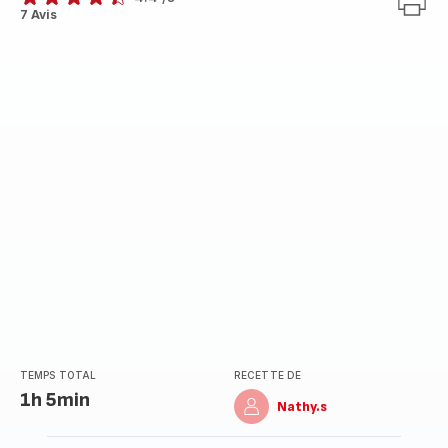
ratings.4.4
7 Avis
TEMPS TOTAL
RECETTE DE
1h 5min
Nathy.s