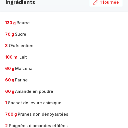
Ingrédients
1 fournée
gamme
complète
-
130 g
Beurre
70 g
Sucre
3
Œufs entiers
100 ml
Lait
60 g
Maïzena
60 g
Farine
60 g
Amande en poudre
1
Sachet de levure chimique
700 g
Prunes non dénoyautées
2
Poignées d'amandes effilées