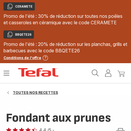
CERAMETE
Copier
Promo de l'été : 30% de réduction sur toutes nos poêles
et casseroles en céramique avec le code CERAMETE
BBQETE26
Copier
Promo de l'été : 20% de réduction sur les planchas, grills et
barbecues avec le code BBQETE26
Conditions de l'offre
Accueil
Ouvrir
Mon
Mon
Tefal
le
compte
panie
menu
TOUTES NOS RECETTES
Fondant aux prunes
4.4
/5
-