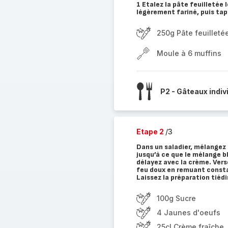
1 Etalez la pâte feuilletée 
légèrement fariné, puis tap
250g Pâte feuilleté
Moule à 6 muffins
P2 - Gâteaux indiv
Etape 2
/3
Dans un saladier, mélangez 
jusqu’à ce que le mélange bl
délayez avec la crème. Verse
feu doux en remuant const
Laissez la préparation tiédi
100g Sucre
4 Jaunes d'oeufs
25cl Crème fraîche