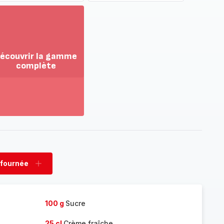
écouvrir la gamme
complète
ir
us...
couvrir
amme
mplète
 fournée
rimer
Ajouter
née
fournée
100 g
Sucre
25 cl
Crème fraîche