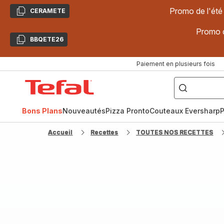
Promo de l'été
CERAMETE
Copier
Promo d
BBQETE26
Copier
Paiement en plusieurs fois
["Poêles
inox,
Accueil
Cake
Factory,
Tefal
Planchas,
Céramique..."]
Bons Plans
Nouveautés
Pizza Pronto
Couteaux Eversharp
P
Accueil
Recettes
TOUTES NOS RECETTES