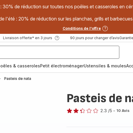
 : 30% de réduction sur toutes nos poêles et casseroles en
e l'été : 20% de réduction sur les planchas, grills et barbec
Conditions de l'offre
Livraison offerte* en 3 jours
90 jours pour changer d’avis
Garantie
oêles & casseroles
Petit électroménager
Ustensiles & moules
Ac
Pasteis de nata
Pasteis de n
2.3
/5
-
10 Avis
ratings.2.3