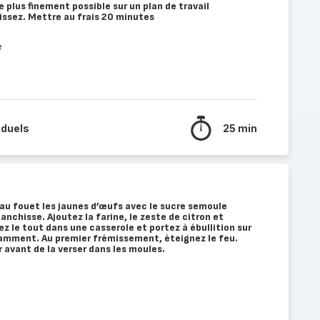
le plus finement possible sur un plan de travail
issez. Mettre au frais 20 minutes
e
iduels
25 min
au fouet les jaunes d’œufs avec le sucre semoule
anchisse. Ajoutez la farine, le zeste de citron et
z le tout dans une casserole et portez à ébullition sur
amment. Au premier frémissement, éteignez le feu.
r avant de la verser dans les moules.