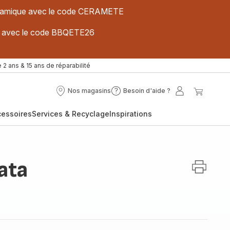
 céramique avec le code CERAMETE
ues avec le code BBQETE26
 2 ans & 15 ans de réparabilité
Nos magasins
Besoin d'aide ?
Nos
Besoin
Mon
Mon
magasins
d'aide
compte
panier
cessoires
Services & Recyclage
Inspirations
?
ata