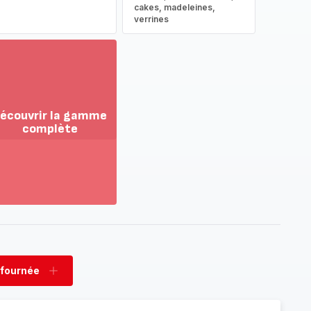
cakes, madeleines,
verrines
écouvrir la gamme
complète
ir
us...
couvrir
amme
mplète
 fournée
rimer
Ajouter
née
fournée