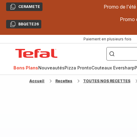
Promo de l'été
CERAMETE
Copier
Promo d
BBQETE26
Copier
Paiement en plusieurs fois
["Poêles
inox,
Accueil
Cake
Factory,
Tefal
Planchas,
Céramique..."]
Bons Plans
Nouveautés
Pizza Pronto
Couteaux Eversharp
P
Accueil
Recettes
TOUTES NOS RECETTES