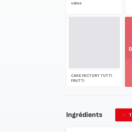
cakes
D
Vo
pl
-
CAKE FACTORY TUTTI
Dé
FRUTTI
la
g
co
-
Ingrédients
1
Supp
four