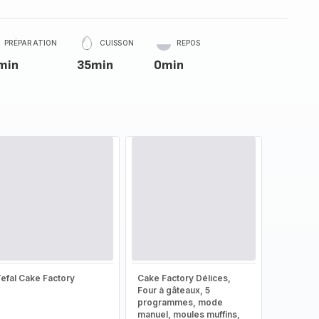
PRÉPARATION
CUISSON
REPOS
min
35min
0min
efal Cake Factory
Cake Factory Délices,
Four à gâteaux, 5
programmes, mode
manuel, moules muffins,