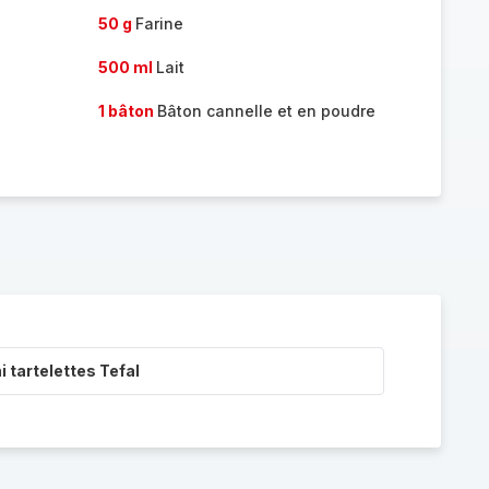
50 g
Farine
500 ml
Lait
1 bâton
Bâton cannelle et en poudre
i tartelettes Tefal