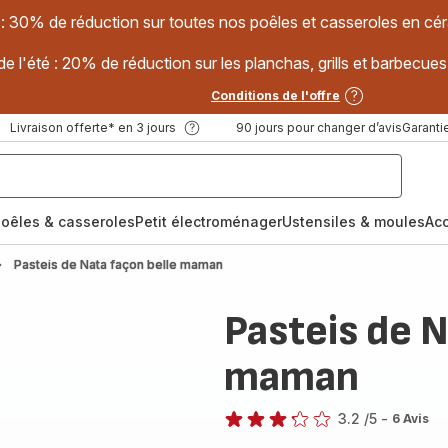
 : 30% de réduction sur toutes nos poêles et casseroles en
e l'été : 20% de réduction sur les planchas, grills et barbec
Conditions de l'offre
Livraison offerte* en 3 jours
90 jours pour changer d’avis
Garantie
oêles & casseroles
Petit électroménager
Ustensiles & moules
Ac
Pasteis de Nata façon belle maman
Pasteis de N
maman
3.2
/5
-
6 Avis
ratings.3.2