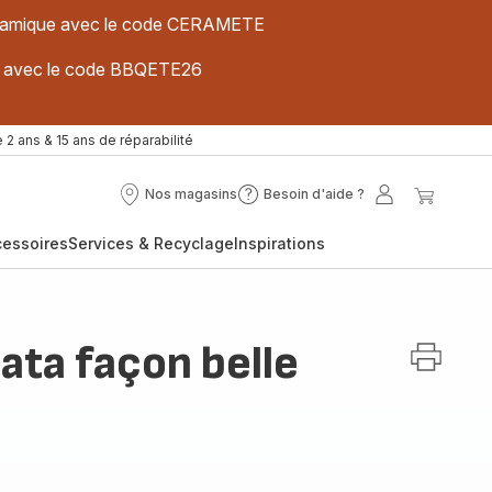
 céramique avec le code CERAMETE
ues avec le code BBQETE26
 2 ans & 15 ans de réparabilité
Nos magasins
Besoin d'aide ?
Nos
Besoin
Mon
Mon
magasins
d'aide
compte
panier
cessoires
Services & Recyclage
Inspirations
?
ata façon belle