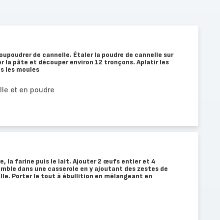
soupoudrer de cannelle. Étaler la poudre de cannelle sur
r la pâte et découper environ 12 tronçons. Aplatir les
s les moules
lle et en poudre
, la farine puis le lait. Ajouter 2 œufs entier et 4
emble dans une casserole en y ajoutant des zestes de
lle. Porter le tout à ébullition en mélangeant en