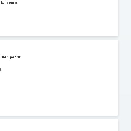
 la levure
 Bien pétrir.
e
e