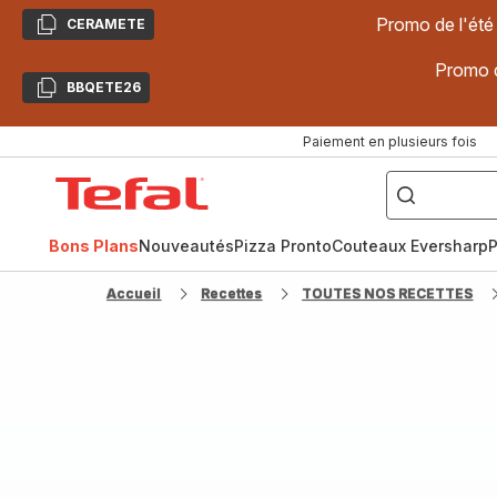
Promo de l'été
CERAMETE
Copier
Promo d
BBQETE26
Copier
Paiement en plusieurs fois
["Poêles
inox,
Accueil
Cake
Factory,
Tefal
Planchas,
Céramique..."]
Bons Plans
Nouveautés
Pizza Pronto
Couteaux Eversharp
P
Accueil
Recettes
TOUTES NOS RECETTES