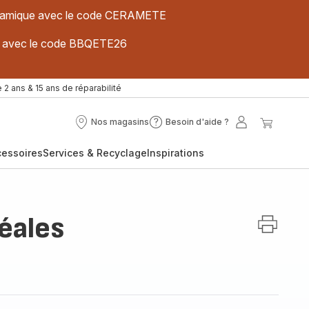
 céramique avec le code CERAMETE
ues avec le code BBQETE26
 2 ans & 15 ans de réparabilité
Nos magasins
Besoin d'aide ?
Nos
Besoin
Mon
Mon
magasins
d'aide
compte
panier
cessoires
Services & Recyclage
Inspirations
?
éales