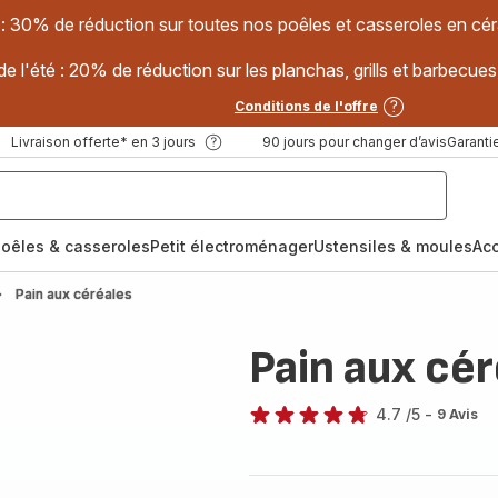
 : 30% de réduction sur toutes nos poêles et casseroles en
e l'été : 20% de réduction sur les planchas, grills et barbec
Conditions de l'offre
Livraison offerte* en 3 jours
90 jours pour changer d’avis
Garantie
oêles & casseroles
Petit électroménager
Ustensiles & moules
Ac
Pain aux céréales
Pain aux cér
4.7
/5
-
9 Avis
ratings.4.7