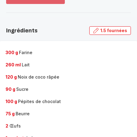
Voir
plus...
-
Découvrir
la
Ingrédients
1.5 fournées
gamme
complète
-
300 g
Farine
260 ml
Lait
120 g
Noix de coco râpée
90 g
Sucre
100 g
Pépites de chocolat
75 g
Beurre
2
Œufs