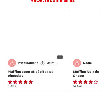
Recettes similaires
Muffins
Muffins
coco
Noix
et
de
pépites
coco
de
et
chocolat
Pépites
Choco
45min
PriscillaIliana
Nadie
Muffins coco et pépites de
Muffins Noix de co
chocolat
Choco
ratings.4.7
6 Avis
Avis
14 Avis
4
étoiles
(moyenne)