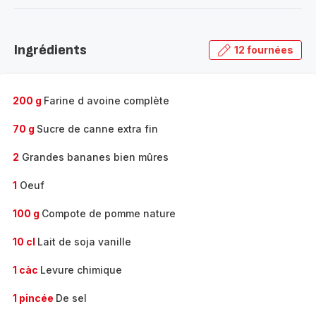
-
Découvrir
la
Ingrédients
12 fournées
gamme
complète
-
200 g
Farine d avoine complète
70 g
Sucre de canne extra fin
2
Grandes bananes bien mûres
1
Oeuf
100 g
Compote de pomme nature
10 cl
Lait de soja vanille
1 càc
Levure chimique
1 pincée
De sel