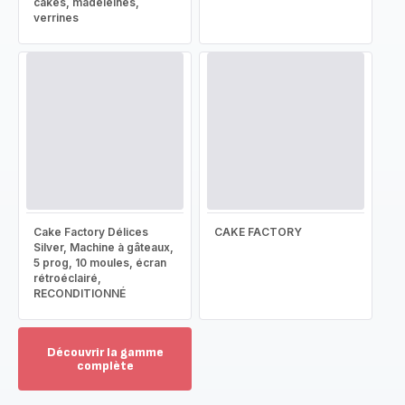
cakes, madeleines,
verrines
Cake Factory Délices
CAKE FACTORY
Silver, Machine à gâteaux,
5 prog, 10 moules, écran
rétroéclairé,
RECONDITIONNÉ
Découvrir la gamme
complète
Voir
plus...