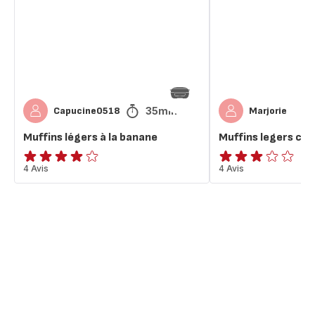
la
et
banane
choco
35min
Capucine0518
Marjorie
Muffins légers à la banane
Muffins legers coc
Avis
4 Avis
Avis
4 Avis
4
3
étoiles
étoiles
(moyenne)
(moyenne)