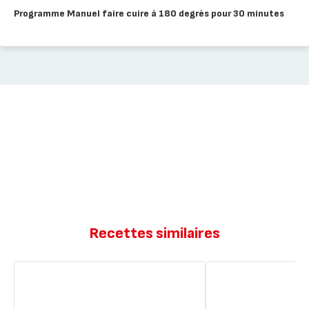
Programme Manuel faire cuire à 180 degrés pour 30 minutes
Recettes similaires
Muffins
Muffins
légers
legers
à
coco