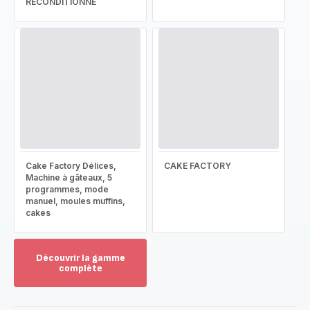
RECONDITIONNÉ
Cake Factory Délices,
CAKE FACTORY
Machine à gâteaux, 5
programmes, mode
manuel, moules muffins,
cakes
Découvrir la gamme
complète
Voir
plus...
-