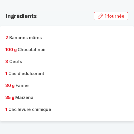
Découvrir
la
Ingrédients
1 fournée
gamme
complète
-
2
Bananes mûres
100 g
Chocolat noir
3
Oeufs
1
Cas d'edulcorant
30 g
Farine
35 g
Maïzena
1
Cac levure chimique