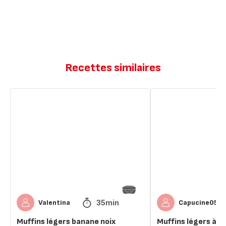
Recettes similaires
Muffins
Muffins
légers
légers
banane
à
noix
la
chocolat
banane
35min
Valentina
Capucine051
Muffins légers banane noix
Muffins légers à l