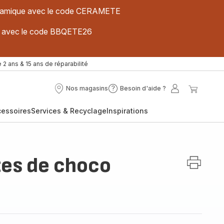
 céramique avec le code CERAMETE
ues avec le code BBQETE26
 2 ans & 15 ans de réparabilité
Nos magasins
Besoin d'aide ?
Nos
Besoin
Mon
Mon
magasins
d'aide
compte
panier
cessoires
Services & Recyclage
Inspirations
?
tes de choco