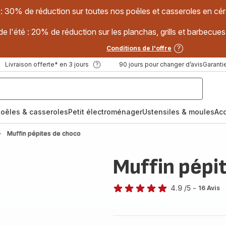
 : 30% de réduction sur toutes nos poêles et casseroles en
e l'été : 20% de réduction sur les planchas, grills et barbec
Conditions de l'offre
Livraison offerte* en 3 jours
90 jours pour changer d’avis
Garantie
oêles & casseroles
Petit électroménager
Ustensiles & moules
Ac
Muffin pépites de choco
Muffin pépi
4.9
/5
-
16 Avis
ratings.4.9