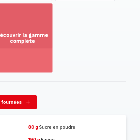
écouvrir la gamme
complète
ir
us...
couvrir
amme
mplète
 fournées
rimer
Ajouter
nées
fournées
80 g
Sucre en poudre
190 g
Farine