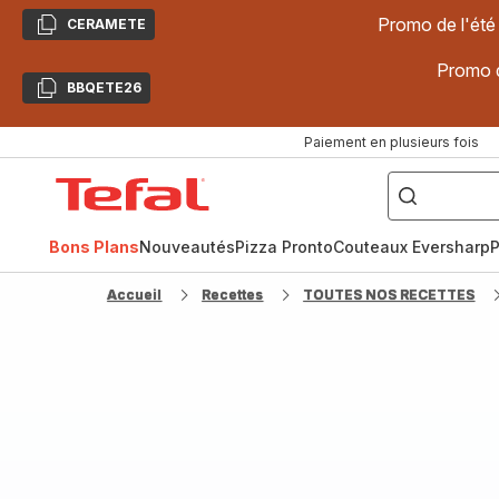
Promo de l'été
CERAMETE
Copier
Promo d
BBQETE26
Copier
Paiement en plusieurs fois
["Poêles
inox,
Accueil
Cake
Factory,
Tefal
Planchas,
Céramique..."]
Bons Plans
Nouveautés
Pizza Pronto
Couteaux Eversharp
P
Accueil
Recettes
TOUTES NOS RECETTES