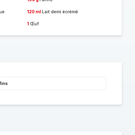
que
120 ml
Lait demi écrémé
1
Œuf
fins