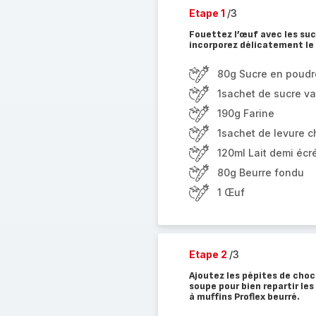
Etape 1
/3
Fouettez l’œuf avec les sucr
incorporez délicatement le l
80g Sucre en poudr
1sachet de sucre va
190g Farine
1sachet de levure 
120ml Lait demi éc
80g Beurre fondu
1 Œuf
Etape 2
/3
Ajoutez les pépites de choco
soupe pour bien repartir les
à muffins Proflex beurré.