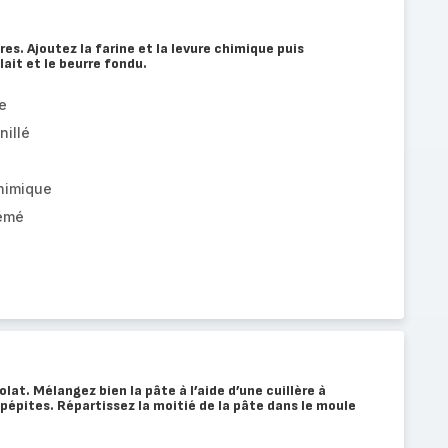
es. Ajoutez la farine et la levure chimique puis
ait et le beurre fondu.
e
nillé
chimique
rémé
lat. Mélangez bien la pâte à l’aide d’une cuillère à
 pépites. Répartissez la moitié de la pâte dans le moule