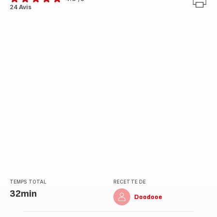
ratings.4.8
24 Avis
TEMPS TOTAL
RECETTE DE
32min
Doodooe