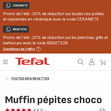
CERAMETE
Copier
Promo de l'été : 30% de réduction sur toutes nos poêles
et casseroles en céramique avec le code CERAMETE
BBQETE26
Copier
Promo de l'été : 20% de réduction sur les planchas, grills et
barbecues avec le code BBQETE26
Conditions de l'offre
Accueil
Ouvrir
Mon
Mon
Tefal
le
compte
panie
menu
TOUTES NOS RECETTES
Muffin pépites choco
4.8
/5
-