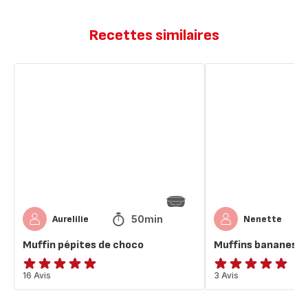
Recettes similaires
Muffin
Muffins
pépites
bananes
de
pépites
choco
choco
50min
Aurelilie
Nenette
Muffin pépites de choco
Muffins bananes p
ratings.4.9
16 Avis
Avis
3 Avis
5
étoiles