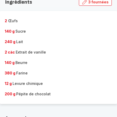
Ingrédients
3 fournées
gamme
complète
-
2
Œufs
140 g
Sucre
240 g
Lait
2 càc
Extrait de vanille
140 g
Beurre
380 g
Farine
12 g
Levure chimique
200 g
Pépite de chocolat