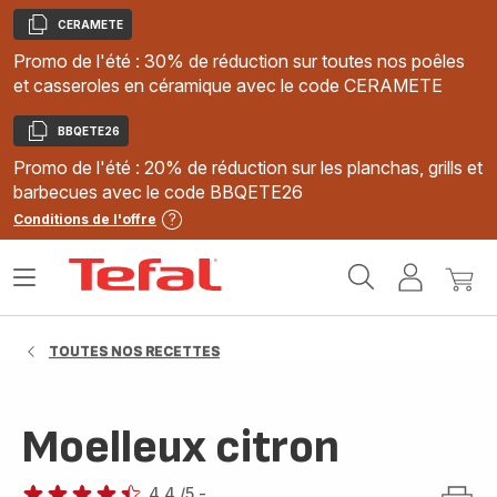
CERAMETE
Copier
Promo de l'été : 30% de réduction sur toutes nos poêles
et casseroles en céramique avec le code CERAMETE
BBQETE26
Copier
Promo de l'été : 20% de réduction sur les planchas, grills et
barbecues avec le code BBQETE26
Conditions de l'offre
Accueil
Ouvrir
Mon
Mon
Tefal
le
compte
panie
menu
TOUTES NOS RECETTES
Moelleux citron
4.4
/5
-