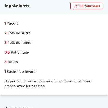
la
Ingrédients
1.5 fournées
gamme
complète
-
1
Yaourt
2
Pots de sucre
3
Pots de farine
0.5
Pot d'huile
3
Oeufs
1
Sachet de levure
Un peu de citron liquide ou arôme citron ou 2 citron
presse avec leur zestes