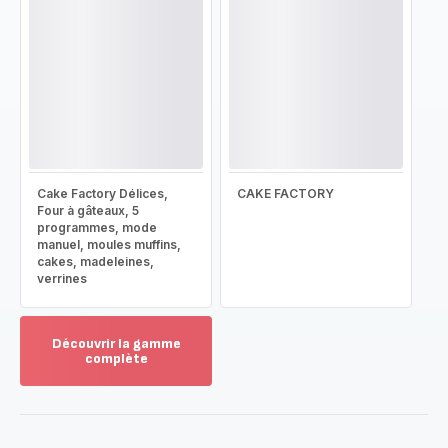
Cake Factory Délices,
CAKE FACTORY
Four à gâteaux, 5
programmes, mode
manuel, moules muffins,
cakes, madeleines,
verrines
Découvrir la gamme
complète
Voir
plus...
-
Découvrir