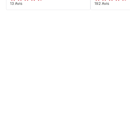
ratings.4.6
13 Avis
ratings.4.6
192 Avis