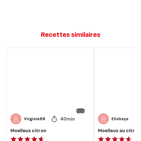
Recettes similaires
Moelleux
Moelleux
citron
au
citron
40min
Virginie88
Elishaya
Moelleux citron
Moelleux au citron