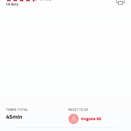
ratings.4.4
14 Avis
TEMPS TOTAL
RECETTE DE
45min
Virginie 65