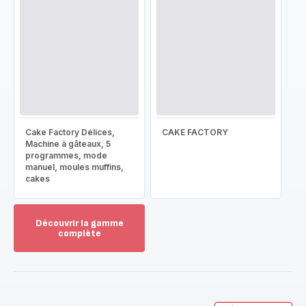
Cake Factory Délices,
CAKE FACTORY
Machine à gâteaux, 5
programmes, mode
manuel, moules muffins,
cakes
Découvrir la gamme
complète
Voir
plus...
-
Découvrir
la