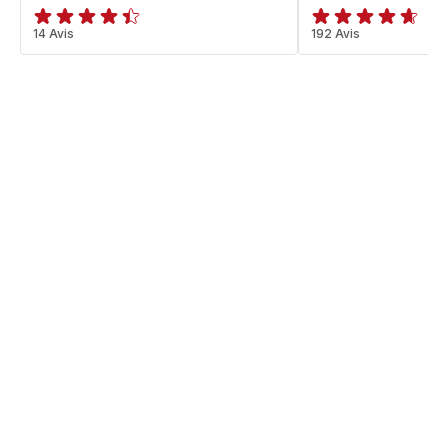
ratings.4.4
14 Avis
ratings.4.6
192 Avis