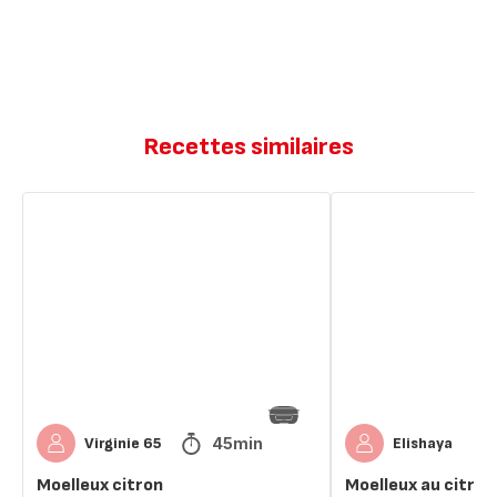
Recettes similaires
Moelleux
Moelleux
citron
au
citron
45min
Virginie 65
Elishaya
Moelleux citron
Moelleux au citron