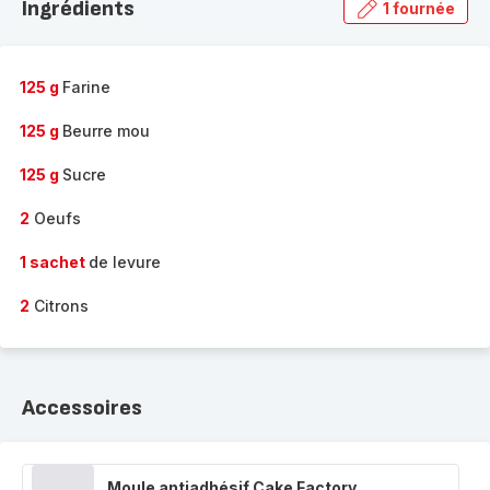
Ingrédients
1 fournée
gamme
complète
-
125 g
Farine
125 g
Beurre mou
125 g
Sucre
2
Oeufs
1 sachet
de levure
2
Citrons
Accessoires
Moule antiadhésif Cake Factory