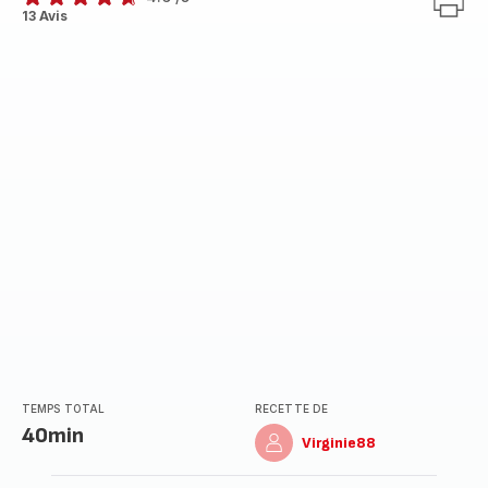
ratings.4.6
13 Avis
TEMPS TOTAL
RECETTE DE
40min
Virginie88