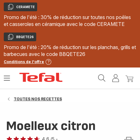
CERAMETE
Copier
Promo de l'été : 30% de réduction sur toutes nos poêles
et casseroles en céramique avec le code CERAMETE
BBQETE26
Copier
Promo de l'été : 20% de réduction sur les planchas, grills et
barbecues avec le code BBQETE26
Conditions de l'offre
Accueil
Ouvrir
Mon
Mon
Tefal
le
compte
panie
menu
TOUTES NOS RECETTES
Moelleux citron
4.6
/5
-