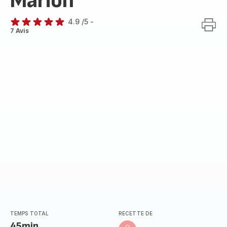
Marion
4.9
/5
-
ratings.4.9
7 Avis
TEMPS TOTAL
RECETTE DE
45min