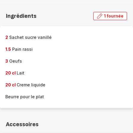
Découvrir
la
Ingrédients
1 fournée
gamme
complète
-
2
Sachet sucre vanillé
1.5
Pain rassi
3
Oeufs
20 cl
Lait
20 cl
Creme liquide
Beurre pour le plat
Accessoires