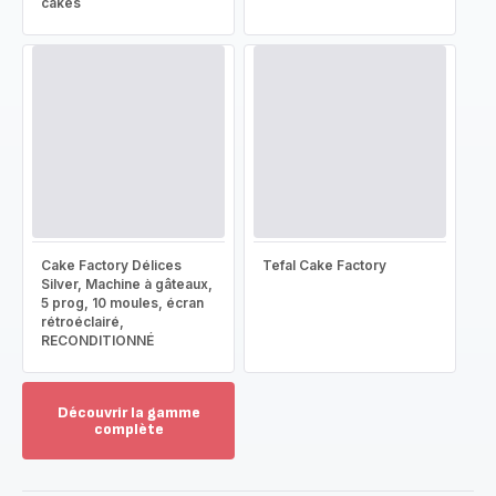
cakes
Cake Factory Délices
Tefal Cake Factory
Silver, Machine à gâteaux,
5 prog, 10 moules, écran
rétroéclairé,
RECONDITIONNÉ
Découvrir la gamme
complète
Voir
plus...
-