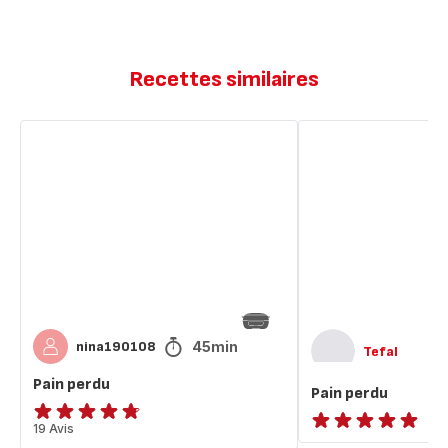
Recettes similaires
Pain
Pain
perdu
perdu
45min
nina190108
Tefal
Pain perdu
Pain perdu
ratings.4.7
19 Avis
ratings.NaN