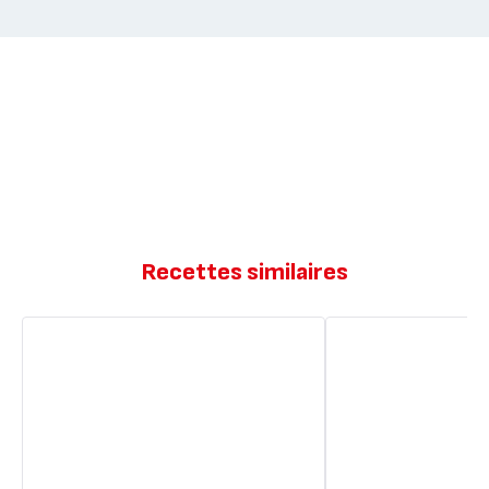
Recettes similaires
Gaufres
Gaufres
cœur
cœur
cheesecake
traditionnelles