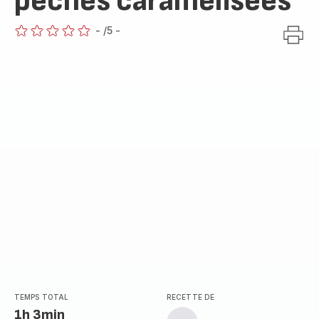
pêches caramélisées
-
/5
-
ratings.0
TEMPS TOTAL
RECETTE DE
1h 3min