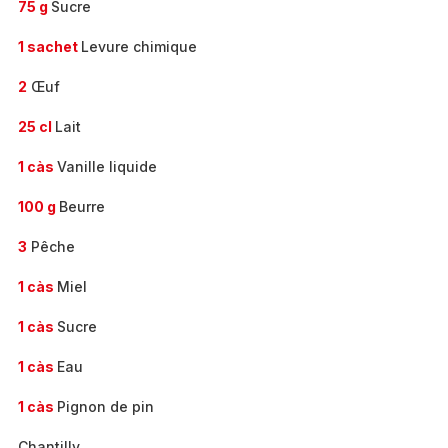
75 g
Sucre
1 sachet
Levure chimique
2
Œuf
25 cl
Lait
1 càs
Vanille liquide
100 g
Beurre
3
Pêche
1 càs
Miel
1 càs
Sucre
1 càs
Eau
1 càs
Pignon de pin
Chantilly