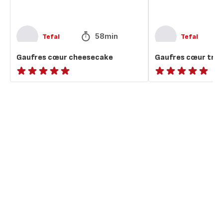
58min
Tefal
Tefal
Gaufres cœur cheesecake
Gaufres cœur trad
ratings.NaN
ratings.NaN