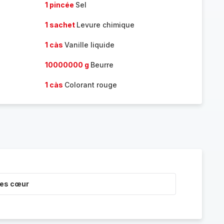
1 pincée
Sel
1 sachet
Levure chimique
1 càs
Vanille liquide
10000000 g
Beurre
1 càs
Colorant rouge
res cœur