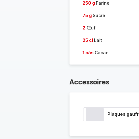
250 g
Farine
75 g
Sucre
2
Œuf
25 cl
Lait
1 càs
Cacao
Accessoires
Plaques gauf