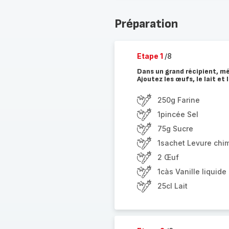
Préparation
Etape 1
/8
Dans un grand récipient, mél
Ajoutez les œufs, le lait et 
250g Farine
1pincée Sel
75g Sucre
1sachet Levure chi
2 Œuf
1càs Vanille liquide
25cl Lait