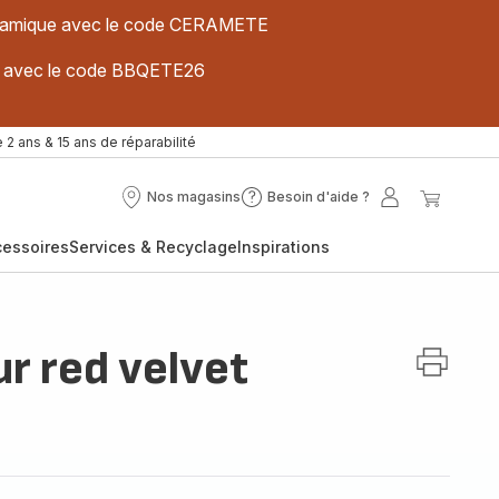
 céramique avec le code CERAMETE
ues avec le code BBQETE26
 2 ans & 15 ans de réparabilité
Nos magasins
Besoin d'aide ?
Nos
Besoin
Mon
Mon
magasins
d'aide
compte
panier
cessoires
Services & Recyclage
Inspirations
?
r red velvet