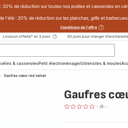
 : 30% de réduction sur toutes nos poêles et casseroles en
e l'été : 20% de réduction sur les planchas, grills et barbec
Conditions de l'offre
Livraison offerte* en 3 jours
90 jours pour changer d’avis
Garantie
oêles & casseroles
Petit électroménager
Ustensiles & moules
Ac
Gaufres cœur red velvet
Gaufres cœu
-
/5
-
ratings.0