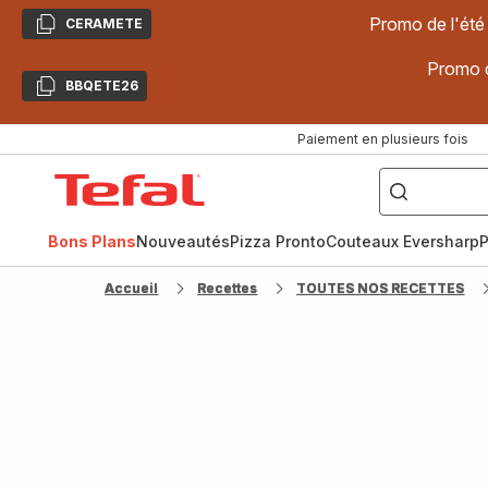
Promo de l'été
CERAMETE
Copier
Promo d
BBQETE26
Copier
Paiement en plusieurs fois
["Poêles
inox,
Accueil
Cake
Factory,
Tefal
Planchas,
Céramique..."]
Bons Plans
Nouveautés
Pizza Pronto
Couteaux Eversharp
P
Accueil
Recettes
TOUTES NOS RECETTES