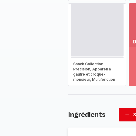
D
Vo
pl
Snack Collection
-
Precision, Appareil à
Dé
gaufre et croque-
la
monsieur, Multifonction
g
co
-
Ingrédients
3
Supp
pièc