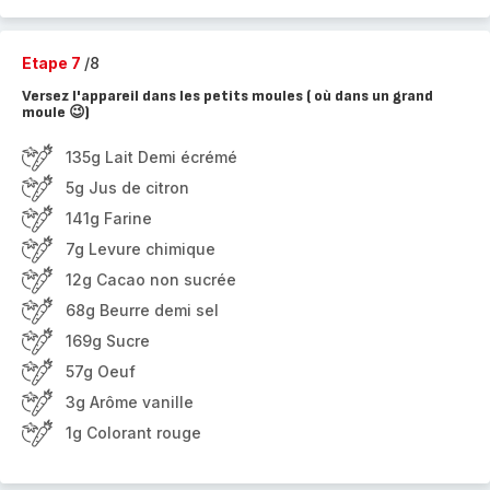
Etape 7
/8
Versez l'appareil dans les petits moules ( où dans un grand
moule 😉)
135g Lait Demi écrémé
5g Jus de citron
141g Farine
7g Levure chimique
12g Cacao non sucrée
68g Beurre demi sel
169g Sucre
57g Oeuf
3g Arôme vanille
1g Colorant rouge