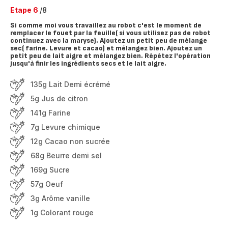
Etape 6
/8
Si comme moi vous travaillez au robot c'est le moment de
remplacer le fouet par la feuille( si vous utilisez pas de robot
continuez avec la maryse). Ajoutez un petit peu de mélange
sec( farine. Levure et cacao) et mélangez bien. Ajoutez un
petit peu de lait aigre et mélangez bien. Répétez l'opération
jusqu'à finir les ingrédients secs et le lait aigre.
135g Lait Demi écrémé
5g Jus de citron
141g Farine
7g Levure chimique
12g Cacao non sucrée
68g Beurre demi sel
169g Sucre
57g Oeuf
3g Arôme vanille
1g Colorant rouge