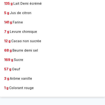
135 g
Lait Demi écrémé
5 g
Jus de citron
141 g
Farine
7 g
Levure chimique
12 g
Cacao non sucrée
68 g
Beurre demi sel
169 g
Sucre
57 g
Oeuf
3 g
Arôme vanille
1 g
Colorant rouge