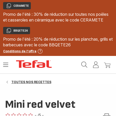
CERAMETE
Copier
Promo de l'été : 30% de réduction sur toutes nos poêles
et casseroles en céramique avec le code CERAMETE
BBQETE26
Copier
Promo de l'été : 20% de réduction sur les planchas, grills et
barbecues avec le code BBQETE26
Conditions de l'offre
Accueil
Ouvrir
Mon
Mon
Tefal
le
compte
panie
menu
TOUTES NOS RECETTES
Mini red velvet
-
/5
-