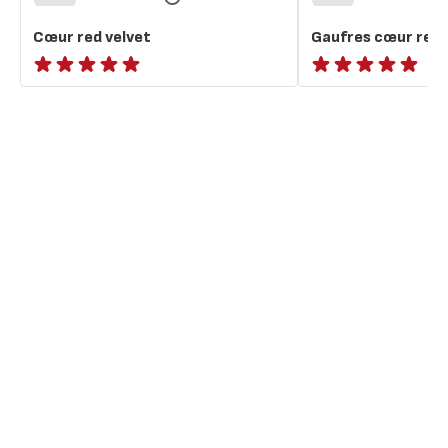
Cœur red velvet
Gaufres cœur red 
ratings.NaN
ratings.NaN