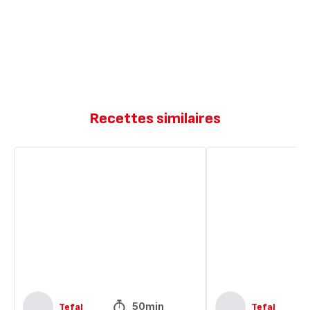
Recettes similaires
Cœur
Gaufres
red
cœur
velvet
red
velvet
50min
Tefal
Tefal