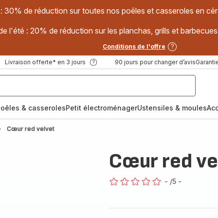
 : 30% de réduction sur toutes nos poêles et casseroles en
e l'été : 20% de réduction sur les planchas, grills et barbec
Conditions de l'offre
Livraison offerte* en 3 jours
90 jours pour changer d’avis
Garantie
oêles & casseroles
Petit électroménager
Ustensiles & moules
Ac
Cœur red velvet
Cœur red ve
-
/5
-
ratings.0