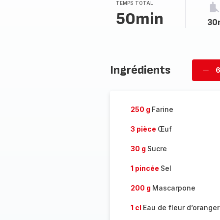
TEMPS TOTAL
50min
30
Ingrédients
6
Supp
per
250 g
Farine
3 pièce
Œuf
30 g
Sucre
1 pincée
Sel
200 g
Mascarpone
1 cl
Eau de fleur d’oranger