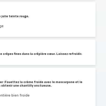
 jolie teinte rouge.
uge
e crêpes fines dans la crêpière cœur. Laissez refroidir.
nger :Fouettez la crème froide avec le mascarpone et le
à obtenir une chantilly onctueuse.
ntière bien froide