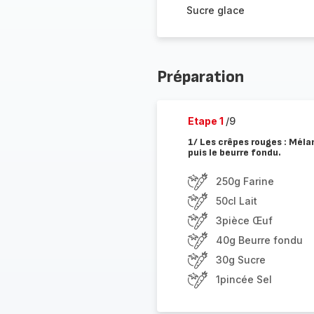
Sucre glace
Préparation
Etape 1
/9
1/ Les crêpes rouges : Mélan
puis le beurre fondu.
250g Farine
50cl Lait
3pièce Œuf
40g Beurre fondu
30g Sucre
1pincée Sel