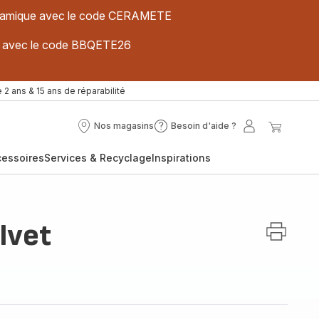
 céramique avec le code CERAMETE
ues avec le code BBQETE26
 2 ans & 15 ans de réparabilité
Nos magasins
Besoin d'aide ?
Nos
Besoin
Mon
Mon
magasins
d'aide
compte
panier
cessoires
Services & Recyclage
Inspirations
?
lvet