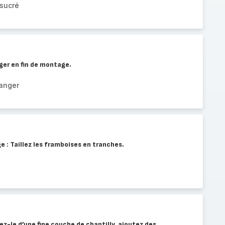
 sucré
nger en fin de montage.
ranger
e : Taillez les framboises en tranches.
z-le d’une fine couche de chantilly, ajoutez des