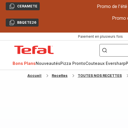
Promo de l'été
CERAMETE
Copier
Promo d
BBQETE26
Copier
Paiement en plusieurs fois
["Poêles
inox,
Accueil
Cake
Factory,
Tefal
Planchas,
Céramique..."]
Bons Plans
Nouveautés
Pizza Pronto
Couteaux Eversharp
P
Accueil
Recettes
TOUTES NOS RECETTES