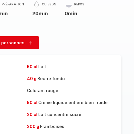
PRÉPARATION
CUISSON
REPOS
min
20min
0min
 personnes
rimer
Ajouter
sonnes
personnes
50 cl
Lait
40 g
Beurre fondu
Colorant rouge
50 cl
Crème liquide entière bien froide
20 cl
Lait concentré sucré
200 g
Framboises