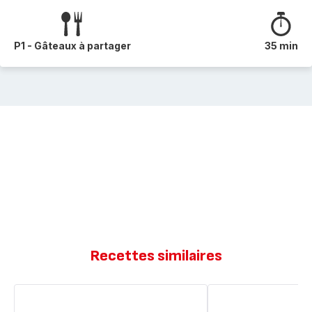
P1 - Gâteaux à partager
35 min
Recettes similaires
Gâteau
Gateau
aux
au