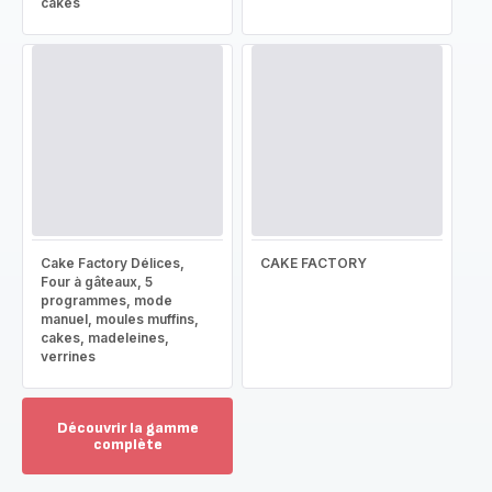
cakes
Cake Factory Délices,
CAKE FACTORY
Four à gâteaux, 5
programmes, mode
manuel, moules muffins,
cakes, madeleines,
verrines
Découvrir la gamme
complète
Voir
plus...