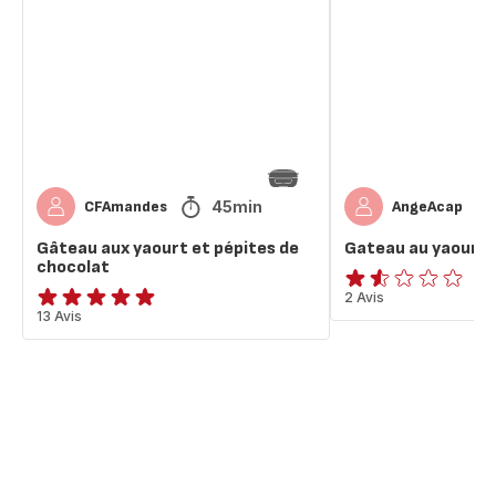
yaourt
yaourt
et
et
pépites
au
de
chocolat
chocolat
45min
CFAmandes
AngeAcap
Gâteau aux yaourt et pépites de
Gateau au yaourt 
chocolat
ratings.1.5
2 Avis
Avis
13 Avis
5
étoiles
(moyenne)