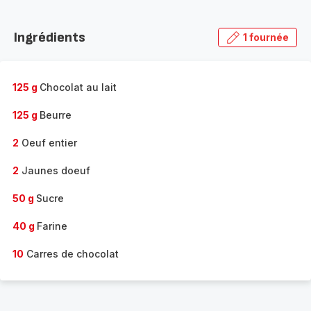
Découvrir
la
Ingrédients
1 fournée
gamme
complète
-
125 g
Chocolat au lait
125 g
Beurre
2
Oeuf entier
2
Jaunes doeuf
50 g
Sucre
40 g
Farine
10
Carres de chocolat