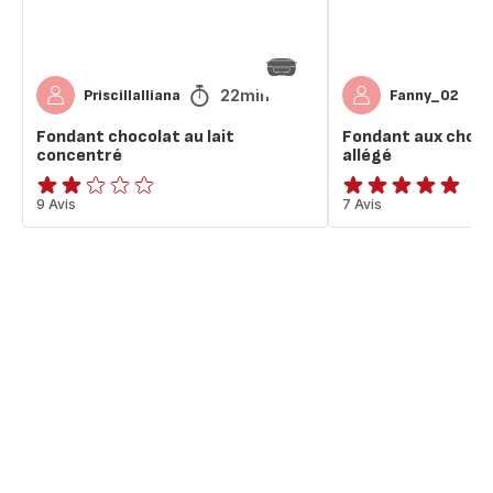
22min
PriscillaIliana
Fanny_02
Fondant chocolat au lait
Fondant aux chocol
concentré
allégé
Avis
9 Avis
Avis
7 Avis
2
5
étoiles
étoiles
(moyenne)
(moyenne)