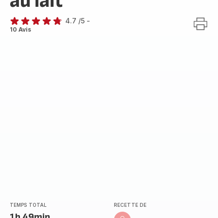
au lait
4.7
/5
-
ratings.4.7
10 Avis
TEMPS TOTAL
RECETTE DE
1h 49min