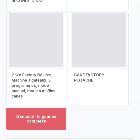
RECONDITIONNÉ
Cake Factory Délices,
CAKE FACTORY
Machine à gâteaux, 5
PISTACHE
programmes, mode
manuel, moules muffins,
cakes
Découvrir la gamme
complète
Voir
plus...
-