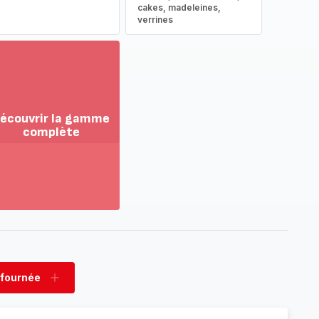
cakes, madeleines,
verrines
écouvrir la gamme
complète
ir
us...
couvrir
amme
mplète
 fournée
rimer
Ajouter
née
fournée