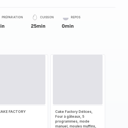
PRÉPARATION
CUISSON
REPOS
in
25min
0min
CAKE FACTORY
Cake Factory Délices,
Four à gâteaux, 5
programmes, mode
manuel, moules muffins,