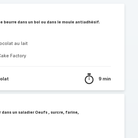
le beurre dans un bol ou dans le moule antiadhésif.
colat au lait
Cake Factory
olat
9 min
ans un saladier Oeufs , surcre, farine,