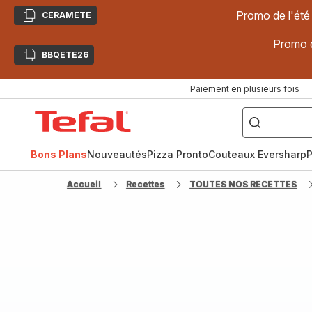
Promo de l'été
CERAMETE
Copier
Promo d
BBQETE26
Copier
Paiement en plusieurs fois
["Poêles
inox,
Accueil
Cake
Factory,
Tefal
Planchas,
Céramique..."]
Bons Plans
Nouveautés
Pizza Pronto
Couteaux Eversharp
P
Accueil
Recettes
TOUTES NOS RECETTES