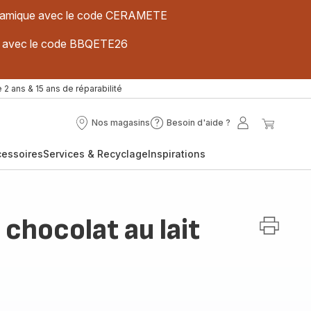
 céramique avec le code CERAMETE
ues avec le code BBQETE26
 2 ans & 15 ans de réparabilité
Nos magasins
Besoin d'aide ?
Nos
Besoin
Mon
Mon
magasins
d'aide
compte
panier
cessoires
Services & Recyclage
Inspirations
?
chocolat au lait