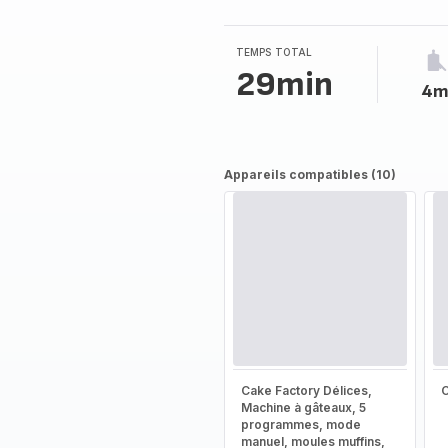
5
étoiles
(moyenne)
TEMPS TOTAL
29min
4m
Appareils compatibles (10)
Cake Factory Délices,
Machine à gâteaux, 5
programmes, mode
manuel, moules muffins,