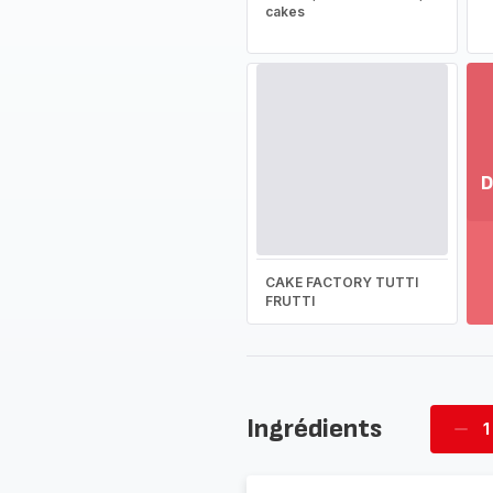
cakes
D
Vo
pl
-
CAKE FACTORY TUTTI
Dé
FRUTTI
la
g
co
-
Ingrédients
1
Supp
four