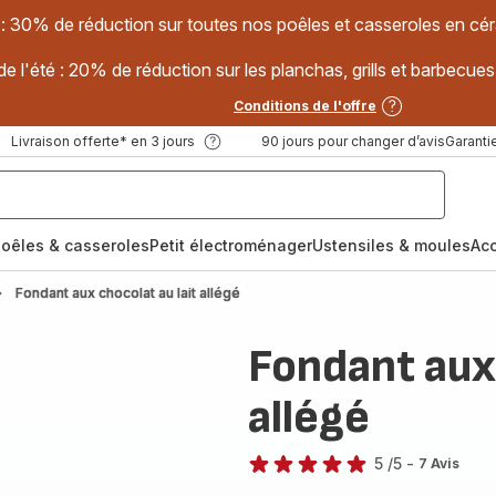
 : 30% de réduction sur toutes nos poêles et casseroles en
e l'été : 20% de réduction sur les planchas, grills et barbec
Conditions de l'offre
Livraison offerte* en 3 jours
90 jours pour changer d’avis
Garantie
oêles & casseroles
Petit électroménager
Ustensiles & moules
Ac
Fondant aux chocolat au lait allégé
Fondant aux 
allégé
5
/5
-
7 Avis
Avis