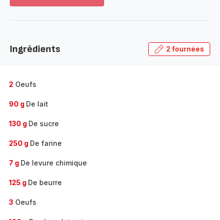
Voir
plus...
-
Découvrir
la
Ingrédients
2 fournées
gamme
complète
-
2
Oeufs
90 g
De lait
130 g
De sucre
250 g
De farine
7 g
De levure chimique
125 g
De beurre
3
Oeufs