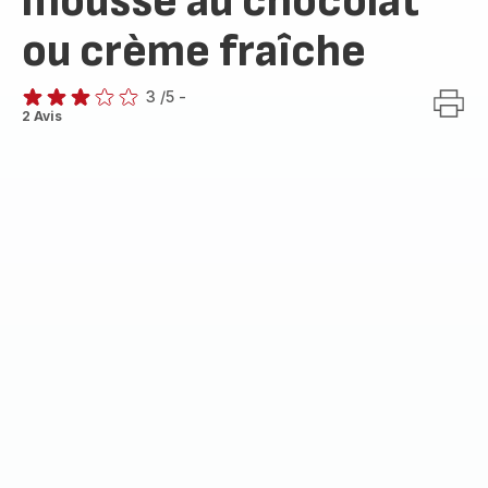
mousse au chocolat
ou crème fraîche
3
/5
-
Avis
2 Avis
3
étoiles
(moyenne)