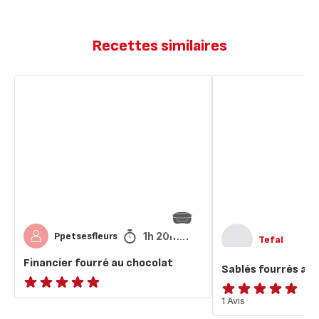
Recettes similaires
Financier
Sablés
fourré
fourrés
au
au
chocolat
chocolat
1h 20min
Ppetsesfleurs
Tefal
Financier fourré au chocolat
Sablés fourrés au
ratings.NaN
Avis
1 Avis
5