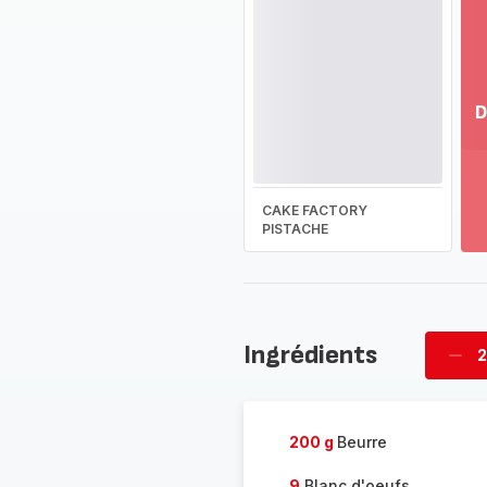
D
Vo
pl
-
CAKE FACTORY
Dé
PISTACHE
la
g
co
-
Ingrédients
2
Supp
four
200 g
Beurre
9
Blanc d'oeufs