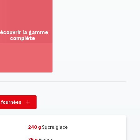
écouvrir la gamme
complète
ir
us...
couvrir
amme
mplète
 fournées
rimer
Ajouter
nées
fournées
240 g
Sucre glace
75 g
Farine