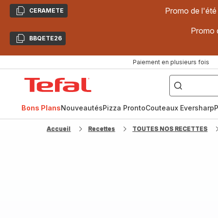
Promo de l'été
CERAMETE
Copier
Promo d
BBQETE26
Copier
Paiement en plusieurs fois
["Poêles
inox,
Accueil
Cake
Factory,
Tefal
Planchas,
Céramique..."]
Bons Plans
Nouveautés
Pizza Pronto
Couteaux Eversharp
P
Accueil
Recettes
TOUTES NOS RECETTES