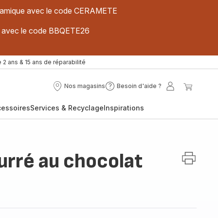
 céramique avec le code CERAMETE
ues avec le code BBQETE26
 2 ans & 15 ans de réparabilité
Nos magasins
Besoin d'aide ?
Nos
Besoin
Mon
Mon
magasins
d'aide
compte
panier
cessoires
Services & Recyclage
Inspirations
?
urré au chocolat