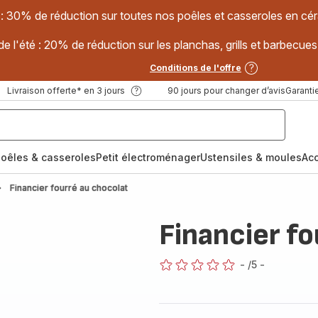
 : 30% de réduction sur toutes nos poêles et casseroles en
e l'été : 20% de réduction sur les planchas, grills et barbec
Conditions de l'offre
Livraison offerte* en 3 jours
90 jours pour changer d’avis
Garantie
oêles & casseroles
Petit électroménager
Ustensiles & moules
Ac
Financier fourré au chocolat
Financier fo
-
/5
-
ratings.0