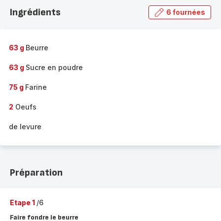
la
Ingrédients
6 fournées
gamme
complète
-
63 g
Beurre
63 g
Sucre en poudre
75 g
Farine
2
Oeufs
de levure
Préparation
Etape 1
/6
Faire fondre le beurre