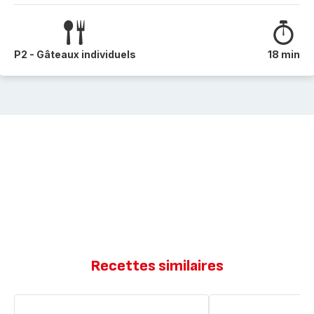
P2 - Gâteaux individuels
18 min
Recettes similaires
S'mores
Cup