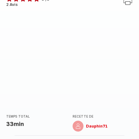
Avis
2 Avis
5
étoiles
(moyenne)
TEMPS TOTAL
RECETTE DE
33min
Dauphin71