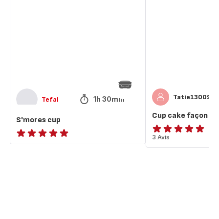
cup
cake
façon
quart
quart
Tatie13009
1h 30min
Tefal
Cup cake façon qu
S'mores cup
Avis
3 Avis
ratings.NaN
5
étoiles
(moyenne)