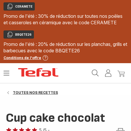
CERAMETE
Copier
Promo de l'été : 30% de réduction sur toutes nos poêles
et casseroles en céramique avec le code CERAMETE
BBQETE26
Copier
Promo de l'été : 20% de réduction sur les planchas, grills et
barbecues avec le code BBQETE26
Conditions de l'offre
Accueil
Ouvrir
Mon
Mon
Tefal
le
compte
panie
menu
TOUTES NOS RECETTES
Cup cake chocolat
5
/5
-