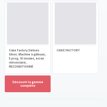
Cake Factory Délices
CAKE FACTORY
Silver, Machine à gâteaux,
5 prog, 10 moules, écran
rétroéclairé,
RECONDITIONNÉ
Découvrir la gamme
complète
Voir
plus...
-
Découvrir