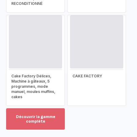
RECONDITIONNÉ
Cake Factory Délices,
CAKE FACTORY
Machine à gâteaux, 5
programmes, mode
manuel, moules muffins,
cakes
Découvrir la gamme
complète
Voir
plus...