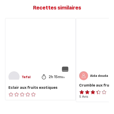
Recettes similaires
Eclair
Crumble
aux
aux
fruits
fruits
exotiques
rouges
Aida douda
2h 15min
Tefal
Crumble aux fruit
Eclair aux fruits exotiques
ratings.3.3
5 Avis
ratings.0