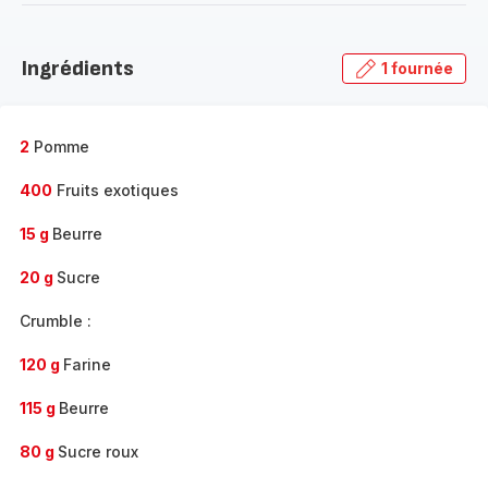
-
Découvrir
la
Ingrédients
1 fournée
gamme
complète
-
2
Pomme
400
Fruits exotiques
15 g
Beurre
20 g
Sucre
Crumble :
120 g
Farine
115 g
Beurre
80 g
Sucre roux