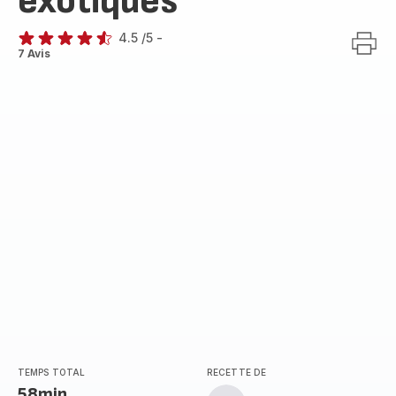
exotiques
4.5
/5
-
ratings.4.5
7 Avis
TEMPS TOTAL
RECETTE DE
58min