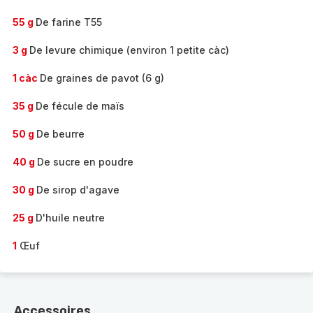
55 g
De farine T55
3 g
De levure chimique (environ 1 petite càc)
1 càc
De graines de pavot (6 g)
35 g
De fécule de maïs
50 g
De beurre
40 g
De sucre en poudre
30 g
De sirop d'agave
25 g
D'huile neutre
1
Œuf
Accessoires