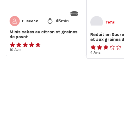
graines
de
pavot
45min
Ellscook
Tefal
Minis cakes au citron et graines
Réduit en Sucre*: 
de pavot
et aux graines de 
ratings.4.7
10 Avis
ratings.2.6
4 Avis