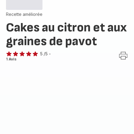
Recette améliorée
Cakes au citron et aux
graines de pavot
5
/5
-
Avis
1 Avis
5
étoiles
(moyenne)