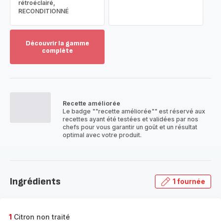
rétroéclairé,
RECONDITIONNÉ
Découvrir la gamme
complète
Voir
plus...
-
Découvrir
la
Recette améliorée
gamme
Le badge ""recette améliorée"" est réservé aux
complète
recettes ayant été testées et validées par nos
-
chefs pour vous garantir un goût et un résultat
optimal avec votre produit.
Ingrédients
1 fournée
1
Citron non traité