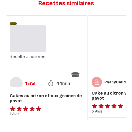
Recettes similaires
Cakes
Cake
au
au
citron
citron
et
vert
aux
et
graines
graines
de
de
Recette améliorée
pavot
pavot
PhanyDoudou
44min
Tefal
Cake au citron ver
Cakes au citron et aux graines de
pavot
pavot
ratings.4.8
5 Avis
Avis
1 Avis
5
étoiles
(moyenne)