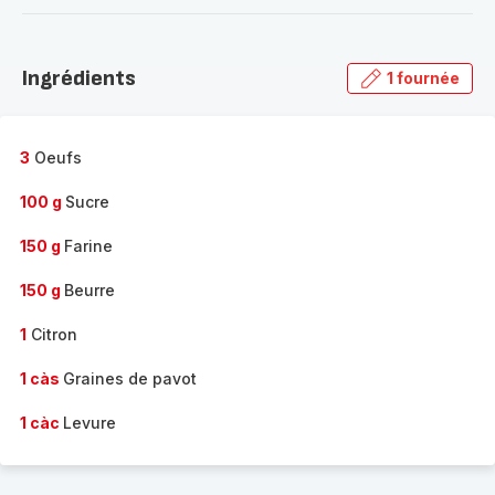
-
Découvrir
la
Ingrédients
1 fournée
gamme
complète
-
3
Oeufs
100 g
Sucre
150 g
Farine
150 g
Beurre
1
Citron
1 càs
Graines de pavot
1 càc
Levure