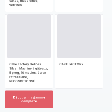
cakes, madeleines,
verrines
Cake Factory Délices
CAKE FACTORY
Silver, Machine à gâteaux,
5 prog, 10 moules, écran
rétroéclairé,
RECONDITIONNÉ
Découvrir la gamme
complète
Voir
plus...