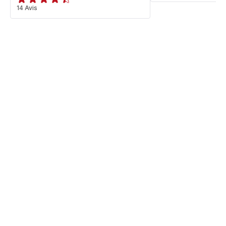
ratings.4.4
14 Avis