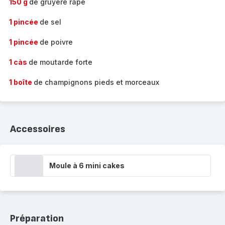
150 g
de gruyère râpé
1 pincée
de sel
1 pincée
de poivre
1 càs
de moutarde forte
1 boîte
de champignons pieds et morceaux
Accessoires
Moule à 6 mini cakes
Préparation