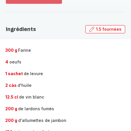
Voir
plus...
-
Découvrir
la
Ingrédients
1.5 fournées
gamme
complète
-
300 g
Farine
4
oeufs
1 sachet
de levure
2 càs
d'huile
12.5 cl
de vin blanc
200 g
de lardons fumés
200 g
d'allumettes de jambon