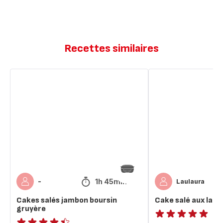
Recettes similaires
Cakes
Cake
salés
salé
jambon
aux
boursin
lardons
gruyère
1h 45min
-
Laulaura
Cakes salés jambon boursin
Cake salé aux lard
gruyère
ratings.NaN