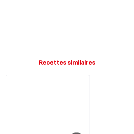
Recettes similaires
Cake
Cake
salé
salé
lardons
lardon
chèvre