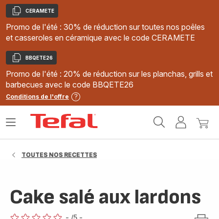
CERAMETE
Copier
Promo de l'été : 30% de réduction sur toutes nos poêles
et casseroles en céramique avec le code CERAMETE
BBQETE26
Copier
Promo de l'été : 20% de réduction sur les planchas, grills et
barbecues avec le code BBQETE26
Conditions de l'offre
Accueil
Ouvrir
Mon
Mon
Tefal
le
compte
panie
menu
TOUTES NOS RECETTES
Cake salé aux lardons
-
/5
-