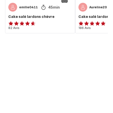
45min
emilie0411
Aureline20
Cake salé lardons chèvre
Cake salé lardon
ratings.4.6
82 Avis
ratings.4.8
186 Avis