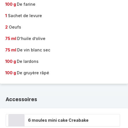
100 g
De farine
1
Sachet de levure
2
Oeufs
75 ml
D’huile d’olive
75 ml
De vin blanc sec
100 g
De lardons
100 g
De gruyère râpé
Accessoires
6 moules mini cake Creabake