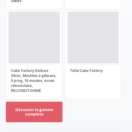
cakes
Cake Factory Délices
Tefal Cake Factory
Silver, Machine à gâteaux,
5 prog, 10 moules, écran
rétroéclairé,
RECONDITIONNÉ
Découvrir la gamme
complète
Voir
plus...
-