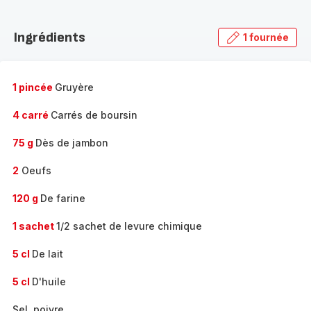
Découvrir
la
Ingrédients
1 fournée
gamme
complète
-
1 pincée
Gruyère
4 carré
Carrés de boursin
75 g
Dès de jambon
2
Oeufs
120 g
De farine
1 sachet
1/2 sachet de levure chimique
5 cl
De lait
5 cl
D'huile
Sel, poivre