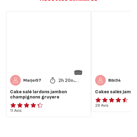
Cake
Cakes
salé
salés
lardons
Jambon
jambon
&
champignons
Fromage
gruyere
2h 20min
Marjor57
Bibi34
Cake salé lardons jambon
Cakes salés Jamb
champignons gruyere
ratings.4.5
29 Avis
ratings.4.3
11 Avis