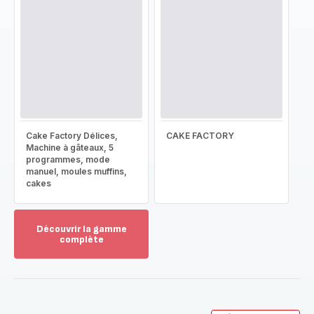
Cake Factory Délices,
CAKE FACTORY
Machine à gâteaux, 5
programmes, mode
manuel, moules muffins,
cakes
Découvrir la gamme
complète
Voir
plus...
-
Découvrir
la