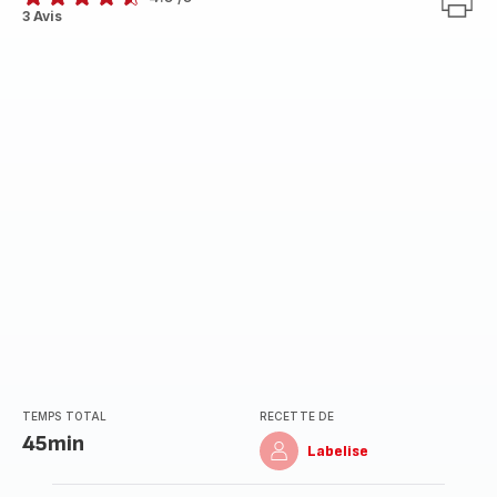
ratings.4.5
3 Avis
TEMPS TOTAL
RECETTE DE
45min
Labelise