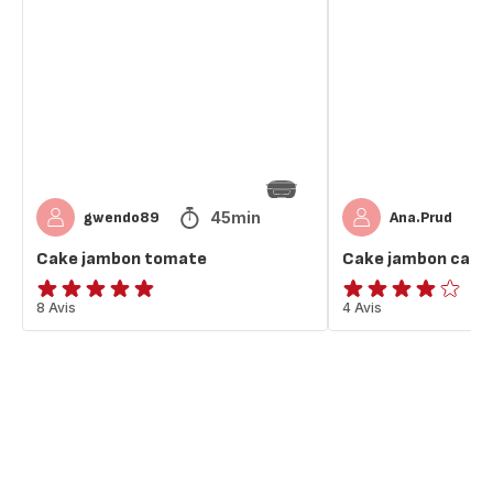
jambon
jambon
tomate
camembert
tomate
45min
gwendo89
Ana.Prud
Cake jambon tomate
Cake jambon cam
ratings.4.8
8 Avis
Avis
4 Avis
4
étoiles
(moyenne)