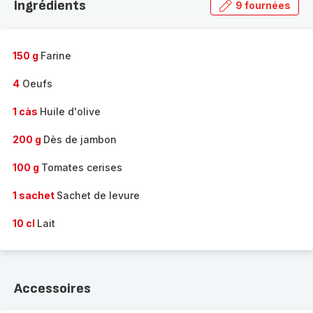
Ingrédients
9 fournées
gamme
complète
-
150 g
Farine
4
Oeufs
1 càs
Huile d'olive
200 g
Dès de jambon
100 g
Tomates cerises
1 sachet
Sachet de levure
10 cl
Lait
Accessoires