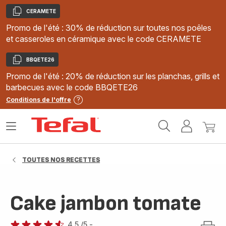
CERAMETE
Copier
Promo de l'été : 30% de réduction sur toutes nos poêles
et casseroles en céramique avec le code CERAMETE
BBQETE26
Copier
Promo de l'été : 20% de réduction sur les planchas, grills et
barbecues avec le code BBQETE26
Conditions de l'offre
Accueil
Ouvrir
Mon
Mon
Tefal
le
compte
panie
menu
TOUTES NOS RECETTES
Cake jambon tomate
4.5
/5
-