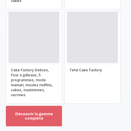
cakes
Cake Factory Délices,
Tefal Cake Factory
Four à gâteaux, 5
programmes, mode
manuel, moules muffins,
cakes, madeleines,
verrines
Découvrir la gamme
complète
Voir
plus...