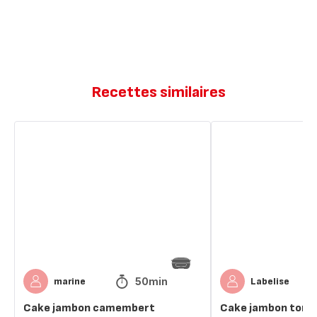
Recettes similaires
Cake
Cake
jambon
jambon
camembert
tomate
50min
marine
Labelise
Cake jambon camembert
Cake jambon tom