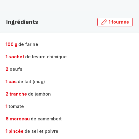
-
Découvrir
la
Ingrédients
1 fournée
gamme
complète
-
100 g
de farine
1 sachet
de levure chimique
2
oeufs
1 càs
de lait (mug)
2 tranche
de jambon
1
tomate
6 morceau
de camembert
1 pincée
de sel et poivre