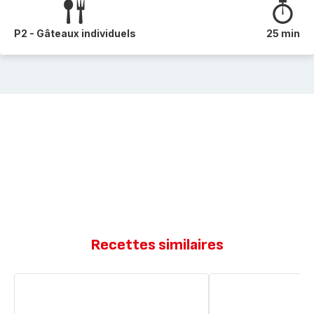
P2 - Gâteaux individuels
25 min
Recettes similaires
Cake
Cake
chocolat
chocolat
compote
speculoos