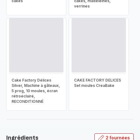
cakes
cakes, madeleines,
verrines
Cake Factory Délices
CAKE FACTORY DELICES
Silver, Machine à gâteaux,
Set moules CreaBake
5 prog, 10 moules, écran
rétroéclairé,
RECONDITIONNÉ
Ingrédients
2 fournées