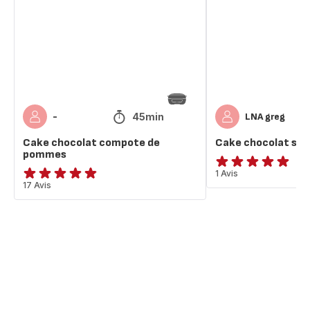
de
pommes
45min
-
LNA greg
Cake chocolat compote de
Cake chocolat spe
pommes
Avis
1 Avis
ratings.4.8
17 Avis
5
étoiles
(moyenne)