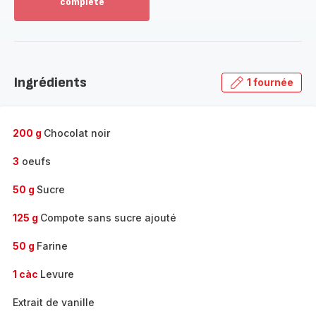
complète
Voir
plus...
-
Découvrir
la
Ingrédients
1 fournée
gamme
complète
-
200 g
Chocolat noir
3
oeufs
50 g
Sucre
125 g
Compote sans sucre ajouté
50 g
Farine
1 càc
Levure
Extrait de vanille