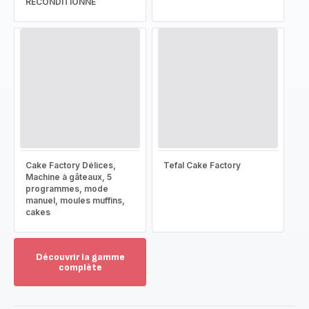
RECONDITIONNÉ
Cake Factory Délices,
Tefal Cake Factory
Machine à gâteaux, 5
programmes, mode
manuel, moules muffins,
cakes
Découvrir la gamme
complète
Voir
plus...
-