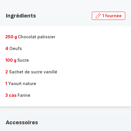
Découvrir
la
Ingrédients
1 fournée
gamme
complète
-
250 g
Chocolat patissier
4
Oeufs
100 g
Sucre
2
Sachet de sucre vanillé
1
Yaourt nature
3 càs
Farine
Accessoires