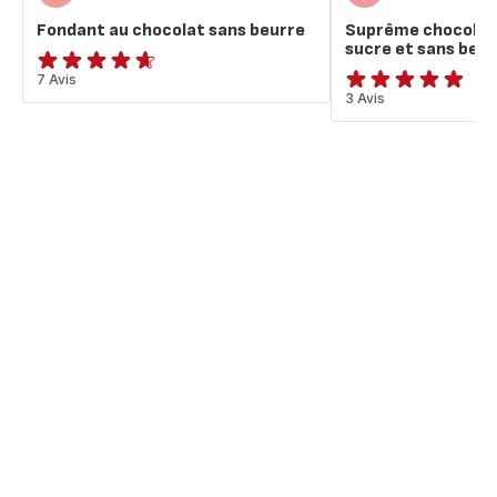
Fondant au chocolat sans beurre
Suprême chocolat
sucre et sans beur
ratings.4.6
7 Avis
Avis
3 Avis
5
étoiles
(moyenne)