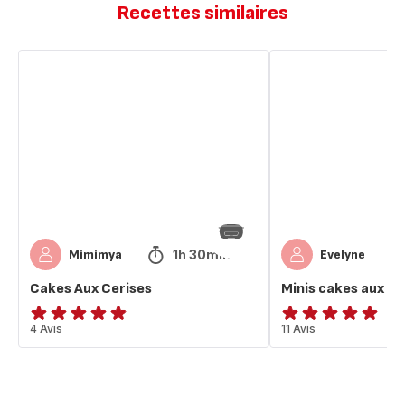
Recettes similaires
Cakes
Minis
Aux
cakes
Cerises
aux
cerises
1h 30min
Mimimya
Evelyne
Cakes Aux Cerises
Minis cakes aux ce
ratings.4.8
4 Avis
Avis
11 Avis
5
étoiles
(moyenne)