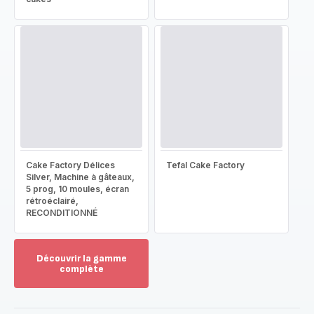
Cake Factory Délices
Tefal Cake Factory
Silver, Machine à gâteaux,
5 prog, 10 moules, écran
rétroéclairé,
RECONDITIONNÉ
Découvrir la gamme
complète
Voir
plus...
-