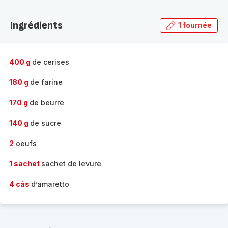
Découvrir
la
Ingrédients
1 fournée
gamme
complète
-
400 g
de cerises
180 g
de farine
170 g
de beurre
140 g
de sucre
2
oeufs
1 sachet
sachet de levure
4 càs
d’amaretto