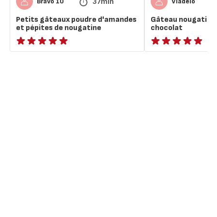
37min
Bravo 10
Vladelo
Petits gâteaux poudre d'amandes
Gâteau nougatine 
et pépites de nougatine
chocolat
ratings.NaN
Avis
5
étoiles
(moyenne)