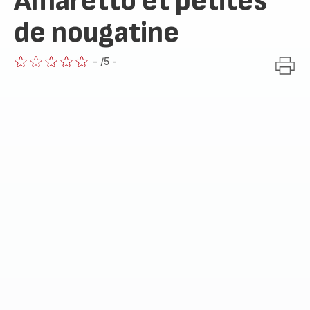
Amaretto et petites
de nougatine
-
/5
-
ratings.0