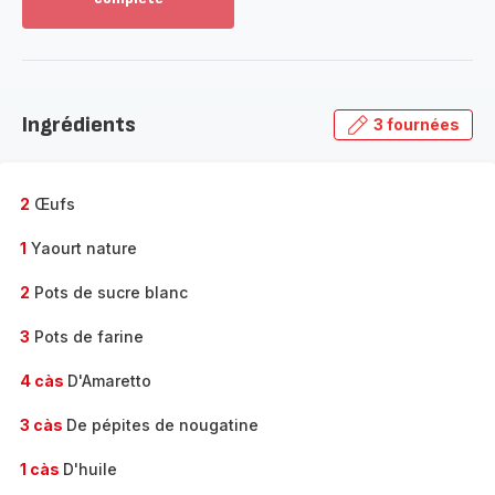
Voir
plus...
-
Découvrir
la
Ingrédients
3 fournées
gamme
complète
-
2
Œufs
1
Yaourt nature
2
Pots de sucre blanc
3
Pots de farine
4 càs
D'Amaretto
3 càs
De pépites de nougatine
1 càs
D'huile