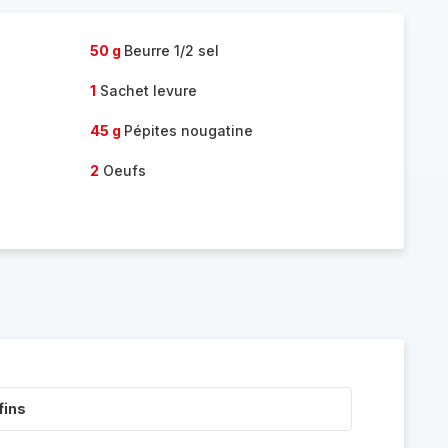
50 g
Beurre 1/2 sel
1
Sachet levure
45 g
Pépites nougatine
2
Oeufs
fins