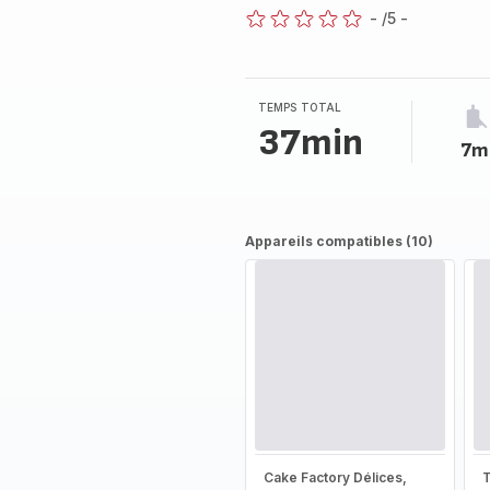
-
/5
-
ratings.0
TEMPS TOTAL
37min
7m
Appareils compatibles (10)
Cake Factory Délices,
T