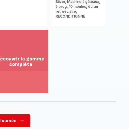
Silver, Machine à gâteaux,
5 prog, 10 moules, écran
rétroéclairé,
RECONDITIONNÉ
écouvrir la gamme
complète
ir
us...
couvrir
amme
mplète
 fournée
rimer
Ajouter
née
fournée