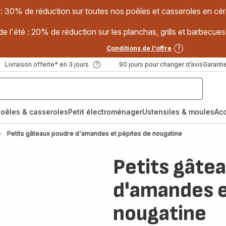
 : 30% de réduction sur toutes nos poêles et casseroles en
e l'été : 20% de réduction sur les planchas, grills et barbec
Conditions de l'offre
Livraison offerte* en 3 jours
90 jours pour changer d’avis
Garantie
oêles & casseroles
Petit électroménager
Ustensiles & moules
Ac
Petits gâteaux poudre d'amandes et pépites de nougatine
Petits gâte
d'amandes e
nougatine