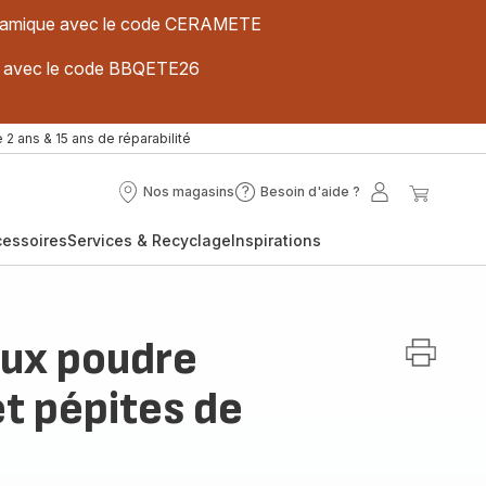
 céramique avec le code CERAMETE
ues avec le code BBQETE26
 2 ans & 15 ans de réparabilité
Nos magasins
Besoin d'aide ?
Nos
Besoin
Mon
Mon
magasins
d'aide
compte
panier
cessoires
Services & Recyclage
Inspirations
?
aux poudre
t pépites de