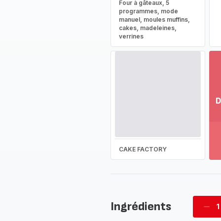
Four à gâteaux, 5
programmes, mode
manuel, moules muffins,
cakes, madeleines,
verrines
D
Vo
pl
-
Dé
CAKE FACTORY
la
g
co
-
Ingrédients
1
Supp
four