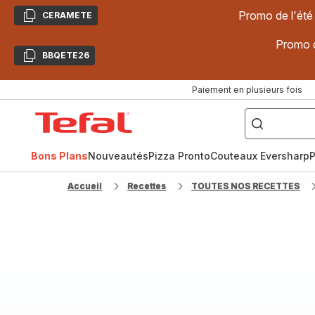
Promo de l'été
CERAMETE
Copier
Promo d
BBQETE26
Copier
Paiement en plusieurs fois
["Poêles
inox,
Accueil
Cake
Factory,
Tefal
Planchas,
Céramique..."]
Bons Plans
Nouveautés
Pizza Pronto
Couteaux Eversharp
P
Accueil
Recettes
TOUTES NOS RECETTES