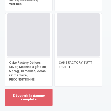
verrines
Cake Factory Délices
CAKE FACTORY TUTTI
Silver, Machine à gâteaux,
FRUTTI
5 prog, 10 moules, écran
rétroéclairé,
RECONDITIONNÉ
Découvrir la gamme
complète
Voir
plus...