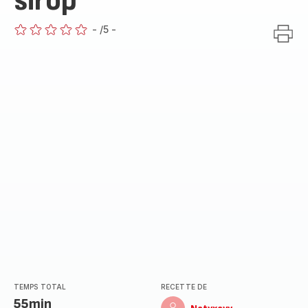
sirop
-
/5
-
ratings.0
TEMPS TOTAL
RECETTE DE
55min