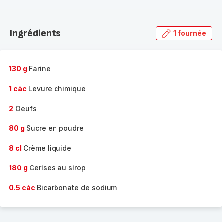
-
Découvrir
la
Ingrédients
1 fournée
gamme
complète
-
130 g
Farine
1 càc
Levure chimique
2
Oeufs
80 g
Sucre en poudre
8 cl
Crème liquide
180 g
Cerises au sirop
0.5 càc
Bicarbonate de sodium