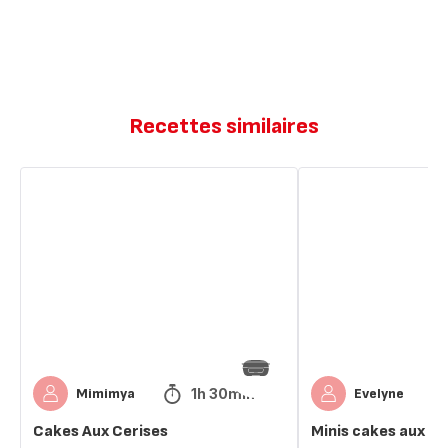
Recettes similaires
Cakes
Minis
Aux
cakes
Cerises
aux
cerises
1h 30min
Mimimya
Evelyne
Cakes Aux Cerises
Minis cakes aux ce