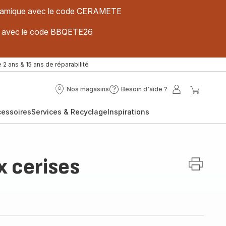
 céramique avec le code CERAMETE
ues avec le code BBQETE26
 2 ans & 15 ans de réparabilité
Nos magasins
Besoin d'aide ?
Nos
Besoin
Mon
Mon
magasins
d'aide
compte
panier
cessoires
Services & Recyclage
Inspirations
?
x cerises