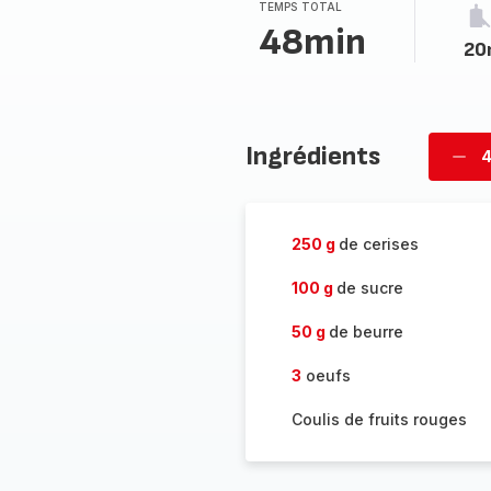
TEMPS TOTAL
48min
20
Ingrédients
4
Supp
per
250 g
de cerises
100 g
de sucre
50 g
de beurre
3
oeufs
Coulis de fruits rouges