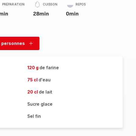
PRÉPARATION
CUISSON
REPOS
min
28min
0min
 personnes
rimer
Ajouter
sonnes
personnes
120 g
de farine
75 cl
d'eau
20 cl
de lait
Sucre glace
Sel fin