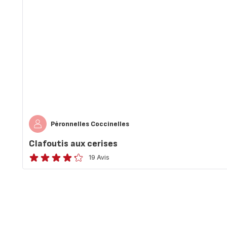
Péronnelles Coccinelles
Clafoutis aux cerises
19 Avis
ratings.4.2