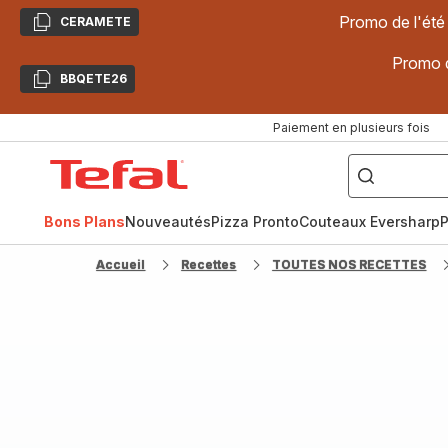
Promo de l'été
CERAMETE
Copier
Promo d
BBQETE26
Copier
Paiement en plusieurs fois
["Poêles
inox,
Accueil
Cake
Factory,
Tefal
Planchas,
Céramique..."]
Bons Plans
Nouveautés
Pizza Pronto
Couteaux Eversharp
P
Accueil
Recettes
TOUTES NOS RECETTES