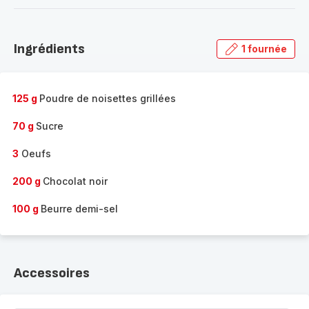
-
Découvrir
la
Ingrédients
1 fournée
gamme
complète
-
125 g
Poudre de noisettes grillées
70 g
Sucre
3
Oeufs
200 g
Chocolat noir
100 g
Beurre demi-sel
Accessoires