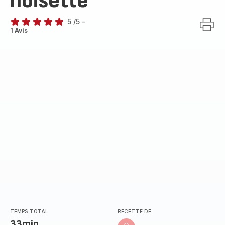
noisette
5
/5
-
Avis
1 Avis
5
étoiles
(moyenne)
TEMPS TOTAL
RECETTE DE
33min