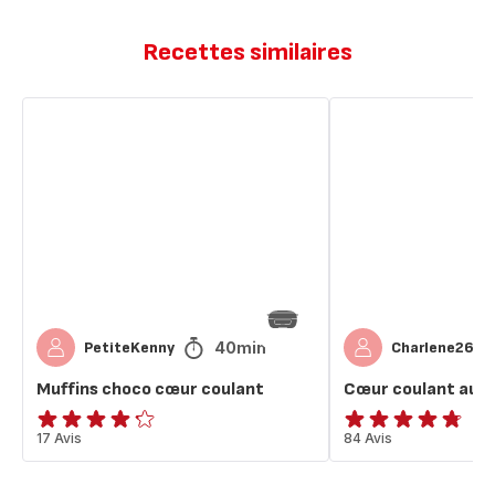
Recettes similaires
Muffins
Cœur
choco
coulant
cœur
au
coulant
chocolat
40min
PetiteKenny
Charlene2607
Muffins choco cœur coulant
Cœur coulant au c
ratings.4.2
17 Avis
ratings.4.7
84 Avis