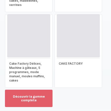
cakes, madeleines,
verrines
Cake Factory Délices,
CAKE FACTORY
Machine à gâteaux, 5
programmes, mode
manuel, moules muffins,
cakes
Découvrir la gamme
complète
Voir
plus...