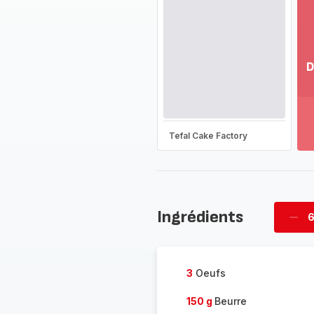
D
Vo
pl
-
Dé
Tefal Cake Factory
la
g
co
-
Ingrédients
6
Supp
four
3
Oeufs
150 g
Beurre