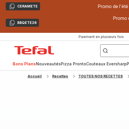
Promo de l'été
CERAMETE
Copier
Promo d
BBQETE26
Copier
Paiement en plusieurs fois
["Poêles
inox,
Accueil
Cake
Factory,
Tefal
Planchas,
Céramique..."]
Bons Plans
Nouveautés
Pizza Pronto
Couteaux Eversharp
P
Accueil
Recettes
TOUTES NOS RECETTES