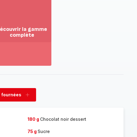
écouvrir la gamme
complète
ir
us...
couvrir
amme
mplète
 fournées
rimer
Ajouter
nées
fournées
180 g
Chocolat noir dessert
75 g
Sucre