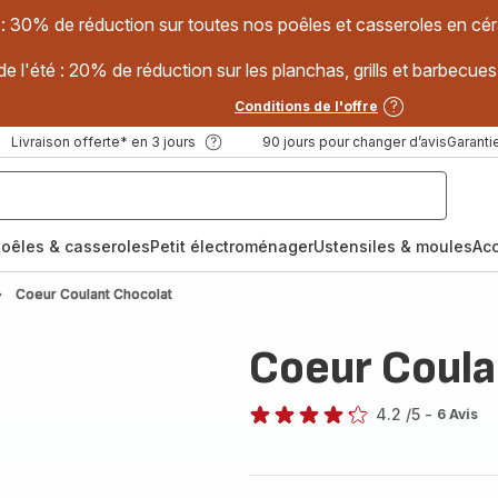
 : 30% de réduction sur toutes nos poêles et casseroles en
e l'été : 20% de réduction sur les planchas, grills et barbec
Conditions de l'offre
Livraison offerte* en 3 jours
90 jours pour changer d’avis
Garantie
oêles & casseroles
Petit électroménager
Ustensiles & moules
Ac
Coeur Coulant Chocolat
Coeur Coula
4.2
/5
-
6 Avis
ratings.4.2