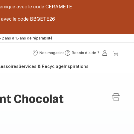
 céramique avec le code CERAMETE
ues avec le code BBQETE26
 2 ans & 15 ans de réparabilité
Nos magasins
Besoin d'aide ?
Nos
Besoin
Mon
Mon
magasins
d'aide
compte
panier
cessoires
Services & Recyclage
Inspirations
?
nt Chocolat