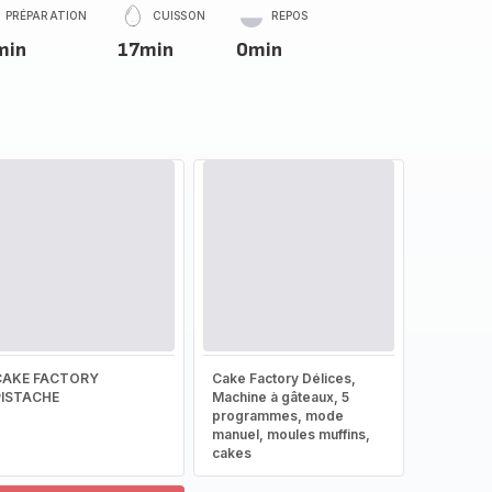
PRÉPARATION
CUISSON
REPOS
min
17min
0min
CAKE FACTORY
Cake Factory Délices,
PISTACHE
Machine à gâteaux, 5
programmes, mode
manuel, moules muffins,
cakes