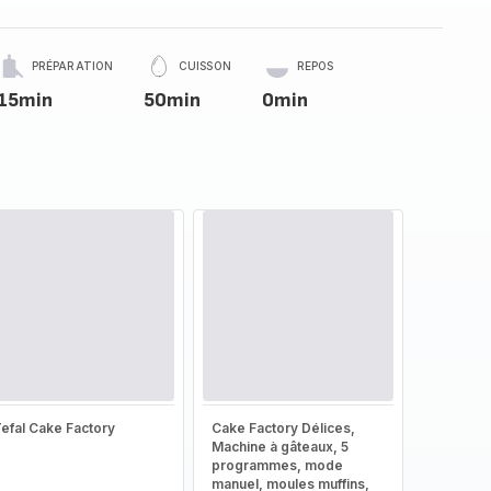
PRÉPARATION
CUISSON
REPOS
15min
50min
0min
efal Cake Factory
Cake Factory Délices,
Machine à gâteaux, 5
programmes, mode
manuel, moules muffins,