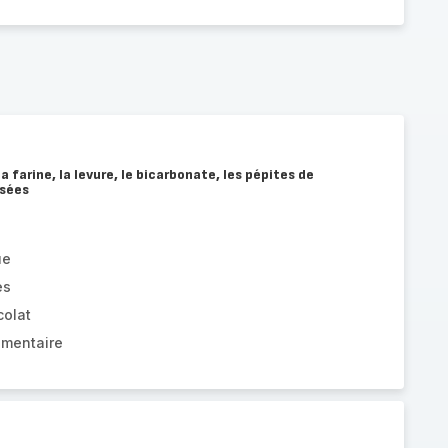
a farine, la levure, le bicarbonate, les pépites de
ssées
ue
es
colat
imentaire