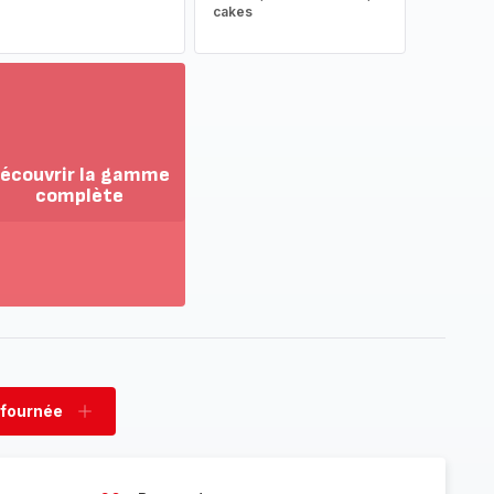
cakes
écouvrir la gamme
complète
ir
us...
couvrir
amme
mplète
 fournée
rimer
Ajouter
née
fournée