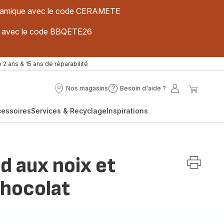
 céramique avec le code CERAMETE
ues avec le code BBQETE26
 2 ans & 15 ans de réparabilité
Nos magasins
Besoin d'aide ?
Nos
Besoin
Mon
Mon
magasins
d'aide
compte
panier
cessoires
Services & Recyclage
Inspirations
?
d aux noix et
chocolat