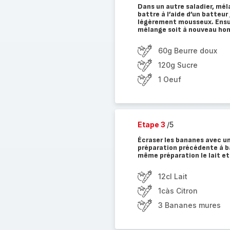
Dans un autre saladier, mél
battre à l’aide d’un batteu
légèrement mousseux. Ensuit
mélange soit à nouveau h
60g Beurre doux
120g Sucre
1 Oeuf
Etape 3
/5
Écraser les bananes avec un
préparation précédente à ba
même préparation le lait et 
12cl Lait
1càs Citron
3 Bananes mures