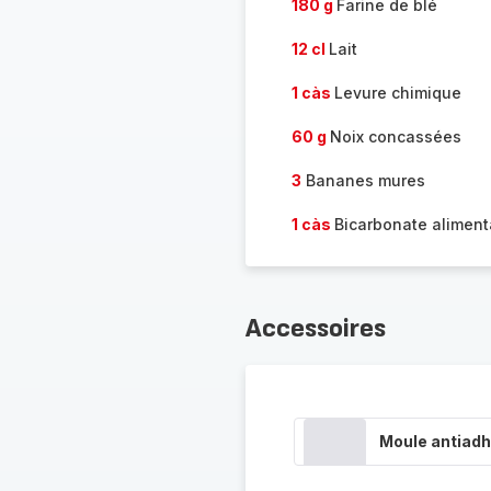
180 g
Farine de blé
12 cl
Lait
1 càs
Levure chimique
60 g
Noix concassées
3
Bananes mures
1 càs
Bicarbonate aliment
Accessoires
Moule antiadh