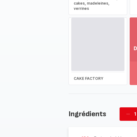
cakes, madeleines,
verrines
D
Vo
pl
-
Dé
CAKE FACTORY
la
g
co
-
Ingrédients
1
Supp
four