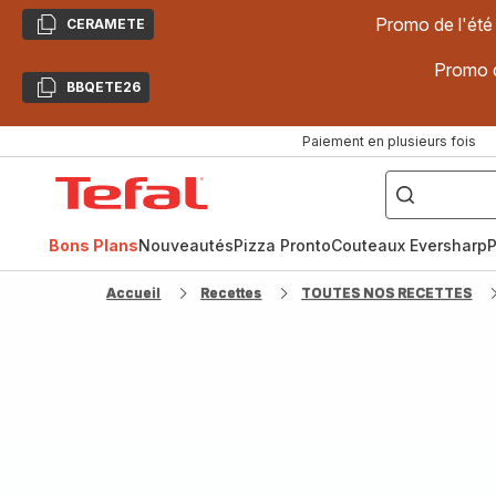
Promo de l'été
CERAMETE
Copier
Promo d
BBQETE26
Copier
Paiement en plusieurs fois
["Poêles
inox,
Accueil
Cake
Factory,
Tefal
Planchas,
Céramique..."]
Bons Plans
Nouveautés
Pizza Pronto
Couteaux Eversharp
P
Accueil
Recettes
TOUTES NOS RECETTES