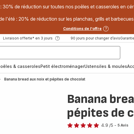
 : 30% de réduction sur toutes nos poêles et casseroles en
e l'été : 20% de réduction sur les planchas, grills et barbec
Conditions de l'offre
Livraison offerte* en 3 jours
90 jours pour changer d’avis
Garantie
oêles & casseroles
Petit électroménager
Ustensiles & moules
Ac
Banana bread aux noix et pépites de chocolat
Banana brea
pépites de 
4.9
/5
-
5 Avis
ratings.4.9