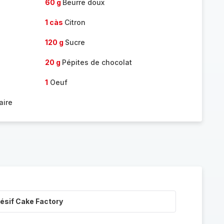
60 g
Beurre doux
1 càs
Citron
120 g
Sucre
20 g
Pépites de chocolat
1
Oeuf
aire
ésif Cake Factory