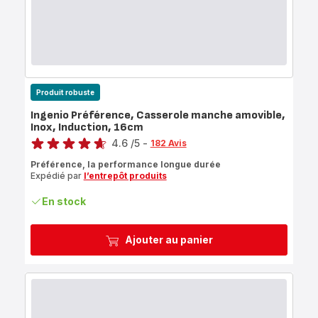
Produit robuste
Ingenio Préférence, Casserole manche amovible,
Inox, Induction, 16cm
Note
4.6
/5
-
182 Avis
ratings.4.6
Préférence, la performance longue durée
Expédié par
l’entrepôt produits
En stock
Ajouter au panier