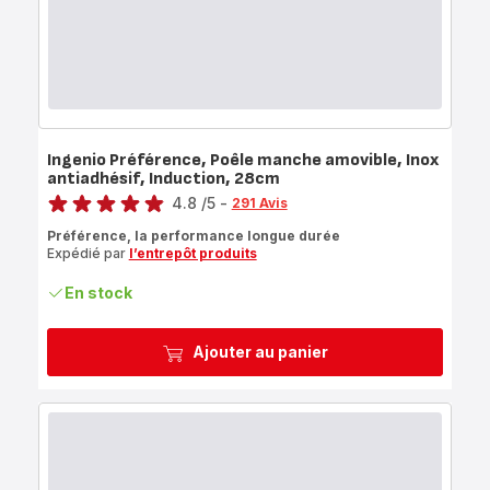
Ingenio Préférence, Poêle manche amovible, Inox
antiadhésif, Induction, 28cm
Note
4.8
/5
-
291 Avis
ratings.4.8
Préférence, la performance longue durée
Expédié par
l’entrepôt produits
En stock
Ajouter au panier