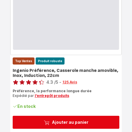
Top Ventes
Produit robuste
Ingenio Préférence, Casserole manche amovible,
Inox, Induction, 22cm
Note
4.3
/5
-
125 Avis
ratings.4.3
Préférence, la performance longue durée
Expédié par
l’entrepôt produits
En stock
Ajouter au panier