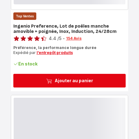
Top Ventes
Ingenio Preference, Lot de poêles manche
amovible + poignée, Inox, Induction, 24/28cm
Note
4.4
/5
-
154 Avis
ratings.4.4
Préférence, la performance longue durée
Expédié par
l’entrepôt produits
En stock
Ajouter au panier