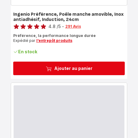
Ingenio Préférence, Poêle manche amovible, Inox
antiadhésif, Induction, 24cm
Note
4.8
/5
-
291 Avis
ratings.4.8
Préférence, la performance longue durée
Expédié par
l’entrepôt produits
En stock
Ajouter au panier