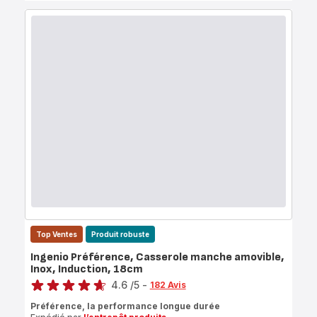
Top Ventes
Produit robuste
Ingenio Préférence, Casserole manche amovible,
Inox, Induction, 18cm
Note
4.6
/5
-
182 Avis
ratings.4.6
Préférence, la performance longue durée