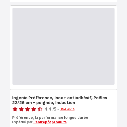
Ingenio Préférence, Inox + antiadhésif, Poêles
22/26 cm + poignée, Induction
Note
4.4
/5
-
154 Avis
ratings.4.4
Préférence, la performance longue durée
Expédié par
l’entrepôt produits