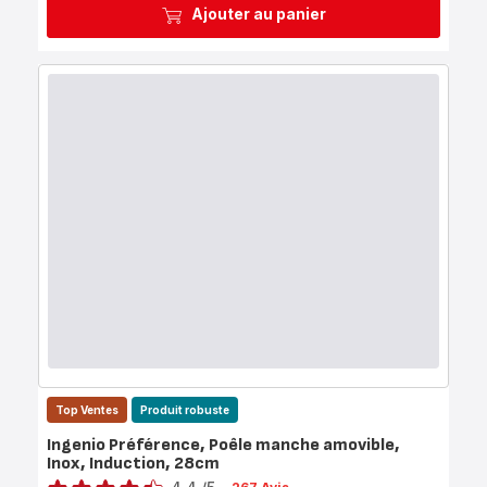
Ajouter au panier
Top Ventes
Produit robuste
Ingenio Préférence, Poêle manche amovible,
Inox, Induction, 28cm
Note