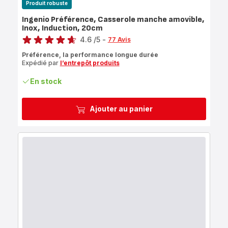
Produit robuste
Ingenio Préférence, Casserole manche amovible,
Inox, Induction, 20cm
Note
4.6
/5
-
77 Avis
ratings.4.6
Préférence, la performance longue durée
Expédié par
l’entrepôt produits
En stock
Ajouter au panier