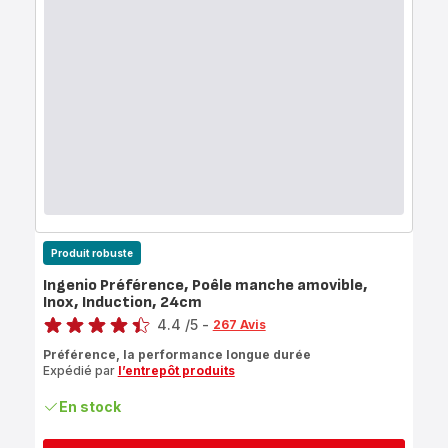
Produit robuste
Ingenio Préférence, Poêle manche amovible,
Inox, Induction, 24cm
Note
4.4
/5
-
267 Avis
ratings.4.4
Préférence, la performance longue durée
Expédié par
l’entrepôt produits
En stock