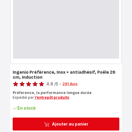
Ingenio Préférence, Inox + antiadhésif, Poêle 26
cm, Induction
Note
4.8
/5
-
291 Avis
ratings.4.8
Préférence, la performance longue durée
Expédié par
l’entrepôt produits
En stock
Ajouter au panier