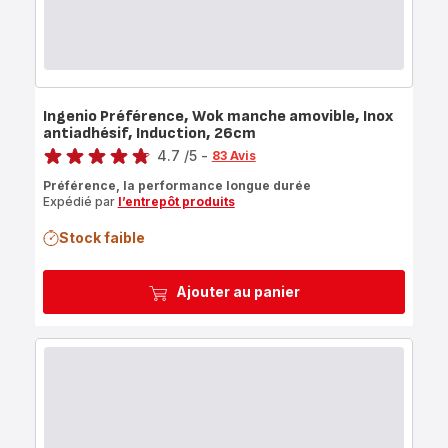
Ingenio Préférence, Wok manche amovible, Inox
antiadhésif, Induction, 26cm
Note
4.7
/5
-
83 Avis
ratings.4.7
Préférence, la performance longue durée
Expédié par
l’entrepôt produits
Stock faible
Ajouter au panier