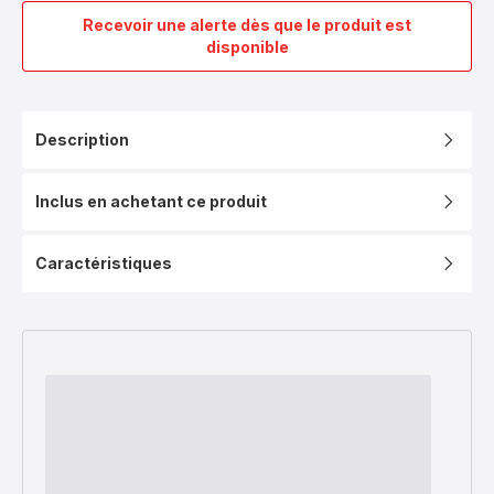
Recevoir une alerte dès que le produit est
Ingenio
disponible
Préférence,
Inox
+
antiadhésif,
Description
Poêles
24/28
cm
Inclus en achetant ce produit
+
poignée,
Caractéristiques
Induction