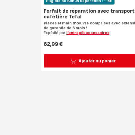
Eligible au Bonus Réparation : -15€
Forfait de réparation avec transport
cafetière Tefal
Pièces et main d'œuvre comprises avec extens
de garantie de 6 mois !
Expédié par
l’entrepôt accessoires
62,99 €
Prix
Ajouter au panier