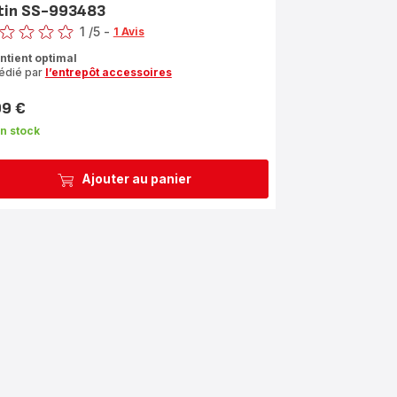
tin SS-993483
1
/5
-
1 Avis
s
ntient optimal
édié par
l’entrepôt accessoires
le
yenne)
99 €
n stock
Ajouter au panier