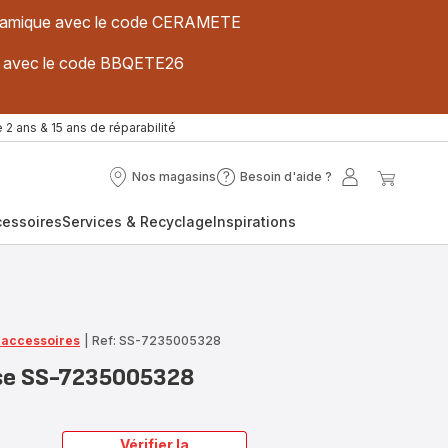
 céramique avec le code CERAMETE
ues avec le code BBQETE26
 2 ans & 15 ans de réparabilité
Nos magasins
Besoin d'aide ?
Nos
Besoin
Mon
Mon
magasins
d'aide
compte
panier
cessoires
Services & Recyclage
Inspirations
?
t accessoires
|
Ref: SS-7235005328
use SS-7235005328
Vérifier la