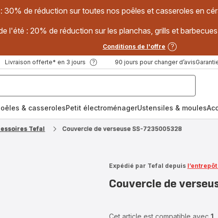
 : 30% de réduction sur toutes nos poêles et casseroles en
e l'été : 20% de réduction sur les planchas, grills et barbec
Conditions de l'offre
Livraison offerte* en 3 jours
90 jours pour changer d’avis
Garantie
oêles & casseroles
Petit électroménager
Ustensiles & moules
Ac
cessoires Tefal
Couvercle de verseuse SS-7235005328
Expédié par Tefal depuis
l’entrepô
Couvercle de verse
Cet article est compatible avec
1