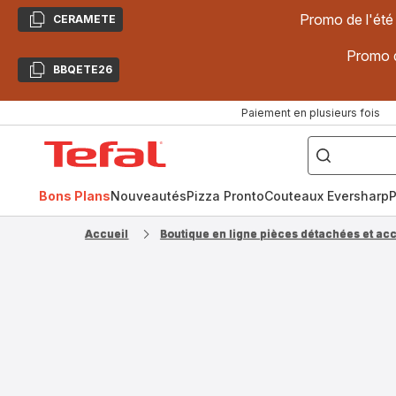
Promo de l'été
CERAMETE
Copier
Promo d
BBQETE26
Copier
Paiement en plusieurs fois
["Poêles
inox,
Accueil
Cake
Factory,
Tefal
Planchas,
Céramique..."]
Bons Plans
Nouveautés
Pizza Pronto
Couteaux Eversharp
P
Accueil
Boutique en ligne pièces détachées et ac