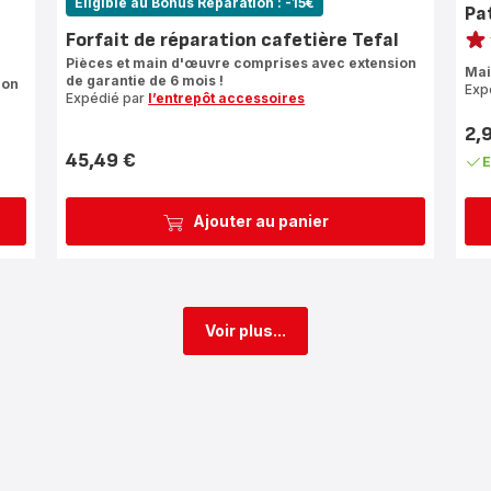
Eligible au Bonus Réparation : -15€
Pa
Note
Forfait de réparation cafetière Tefal
Avi
Pièces et main d'œuvre comprises avec extension
Mai
de garantie de 6 mois !
1
ion
Exp
Expédié par
l’entrepôt accessoires
étoi
(mo
2,
Prix
45,49 €
E
Prix
Ajouter au panier
Voir plus...